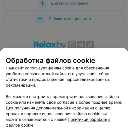
раскладушки с мягкими матрацами. Девушки,
Добавить компанию
работающие на рецепшен, не совсем компетентны,
после случившегося погодного явления (сильной
грозы, ливня и града) даже не поинтересовались, как
Добавить специалиста
дела у постояльцев, не нужна ли помощь: сделали это
только после нашего к ним обращения по
повышенных тонах. Пока что оценка только два!
Печально!
О проекте
Новости проекта
Размещение рекламы
Обработка файлов cookie
Вакансии
Публичный договор
Способы оплаты
Наш сайт использует файлы cookie для обеспечения
Публичный договор по использованию сервиса
удобства пользователей сайта, его улучшения, сбора
«Афиша»
статистики и предоставления персонализированных
Пользовательское соглашение
рекомендаций.
Написать в поддержку
Вы можете настроить параметры использования файлов
Связаться по вопросам сотрудничества
cookie или изменить свое согласие в более позднее время.
Написать руководителю relax.by
Для получения дополнительной информации о целях,
сроках и порядке использования файлов cookie вы
Персональные настройки cookie
можете ознакомиться с нашей
Политикой обработки
Обработка персональных данных
файлов cookie