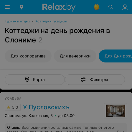
Туризм и отдых
•
Коттеджи, усадьбы
Коттеджи на день рождения в
Слониме
2
Для корпоратива
Для вечеринки
Для Дня рож
Фильтры
Карта
УСАДЬБА
У Пусловскихъ
5.0
Слоним, ул. Колхозная, 8
до 03:00
Отзыв
.
Воспоминания остались самые тёплые от этого