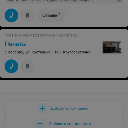
места. Они только открылись и продолжают
Еще
развиваться ! Думаю вернёмся сюда ещё не раз сюда.
А утром нас ждал новый маршрут в ещё одно классное
место.
7
Отзывы
ГОСТИНИЧНО-РЕСТОРАННЫЙ КОМПЛЕКС
Пенаты
г. Коссово, ул. Костюшко, 111
Круглосуточно
Добавить компанию
Добавить специалиста