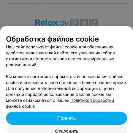
О проекте
Новости проекта
Размещение рекламы
Обработка файлов cookie
Вакансии
Публичный договор
Способы оплаты
Наш сайт использует файлы cookie для обеспечения
Публичный договор по использованию сервиса
удобства пользователей сайта, его улучшения, сбора
«Афиша»
статистики и предоставления персонализированных
Пользовательское соглашение
рекомендаций.
Написать в поддержку
Вы можете настроить параметры использования файлов
Связаться по вопросам сотрудничества
cookie или изменить свое согласие в более позднее время.
Написать руководителю relax.by
Для получения дополнительной информации о целях,
сроках и порядке использования файлов cookie вы
Персональные настройки cookie
можете ознакомиться с нашей
Политикой обработки
Обработка персональных данных
файлов cookie
Принять
© 2026 ООО «Артокс Лаб», УНП 191700409, регистрирующий орган -
Отклонить