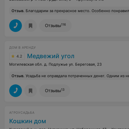
Отзыв
.
Благодарим за прекрасное место. Особенно понравилось живописность места, вежливый персонал, уютный домик. Отдохнули оче
116
Отзывы
ДОМ В АРЕНДУ
Медвежий угол
4.2
Могилевская обл. д. Подлужье ул. Береговая, 23
Отзыв
.
Усадьба не оправдала потраченных денег. Одним из недостатков это уборка на скорую руку. Повсюду паутина, пыль, грязь, постельное белье очень напоминает что его не меняли от прежних отдыхающих. Нет ощущения свежести. В душе сток загрязнен. Замечен шланг с канализационного люка спущенный в воду на пирсе. И все это мероприятие производилось в вечернее время. Так что стоит задуматься в чем мы купаемся... Смотрящих за домом меняют как перчатки. Радуе
13
Отзывы
АГРОУСАДЬБА
Кошкин дом