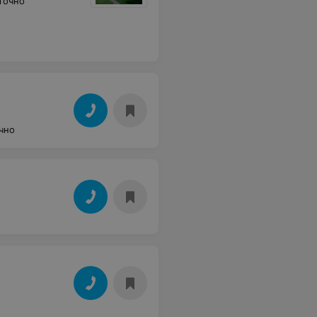
точно
чно