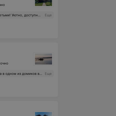
чно
удобства имеются, нам нравится, даже уезжать каждый раз не хочется!
Еще
точно
дивляет радушие хозяина :приветлив,любую просьбу выполняет с улыбкой на лице,делится дельными советами , интересный собеседник и просто очень хороший человек! Спасибо Вам большое,что мы чувствовали себя как дома !
Еще