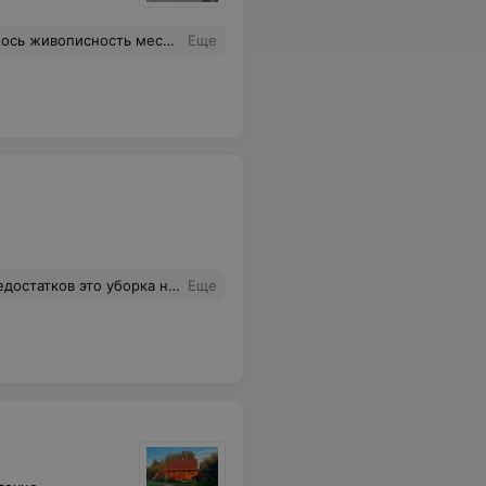
нь хорошо, сходил в баньку. Планируем приехать ещё.
Еще
т отличная баня и живописная природа. Если бы хозяева больше уделяли времени своему дому и влаживали немного больше средств, ситуация была бы иная. Приезжать в данную усадьбу решать только Вам!!
Еще