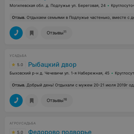
Могилевская обл. д. Подлужье ул. Береговая, 24
Круглосуто
Отзыв
.
Отдыхаем семьями в Подлужье частенько, вместе с детьми! Уютно, доступные цены, местоположение хорошее, раздолье-достойный отдых, подальше от городского шума. Все 
11
Отзывы
УСАДЬБА
Рыбацкий двор
5.0
Быховский р-н д. Чечевичи ул. 1-я Набережная, 45
Круглосу
Отзыв
.
Добрый день! Отдыхали с мужем 20-21 июля 2019г ода в одном из домиков в усадьбе «Рыбацкий двор». Сказать,что мы остались довольны,ничего не сказать! Дом чистый ,аккуратный,постельное белье свежее,в доме все убрано! Мангал,лодка -бесплатно ! Пользовались услугами бани-нет слов,баня шикарная! Пользовались услугами хозяина (муж словил леща и мы попросили сварить нам уху)!Хозяин не только сварил нам уху,но и поджарил рыбку!Такой жареной речной рыбы и ухи мы не ели никогда!Это было нереально вкусно! У
16
Отзывы
АГРОУСАДЬБА
Федорово подворье
5.0