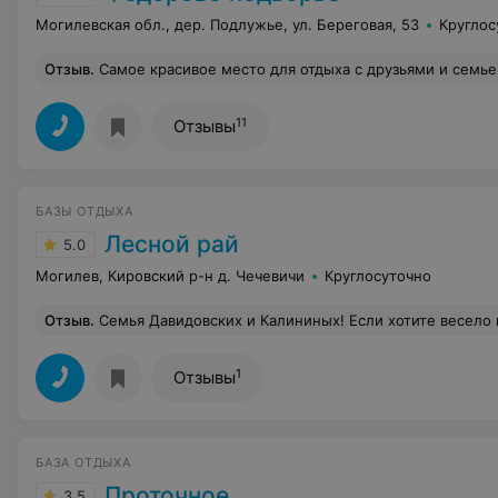
Могилевская обл., дер. Подлужье, ул. Береговая, 53
Круглос
Отзыв
.
Самое красивое место для отдыха с друзьями и семьей. Добродушные хозяева встретили, накормили да еще и баньку вытопили). Мы этот отдых будем долго вспоминать. Проснуться утром в таком живописном месте подальше от города, шума и суеты -это прост
11
Отзывы
БАЗЫ ОТДЫХА
Лесной рай
5.0
Могилев, Кировский р-н д. Чечевичи
Круглосуточно
Отзыв
.
Семья Давидовских и Калининых! Если хотите весело и запоминающе отдохнуть, то база отдыха "Лесной рай" как раз для вас. Атмосфера дискотеки на свежем воздухе была на протяжении всего нед
1
Отзывы
БАЗА ОТДЫХА
Проточное
3.5