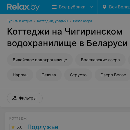
Все рубрики
Вся Бела
Туризм и отдых
•
Коттеджи, усадьбы
•
Возле озера
Коттеджи на Чигиринском
водохранилище в Беларуси
Вилейское водохранилище
Браславские озера
Нарочь
Селява
Струсто
Озеро Белое
Фильтры
КОТТЕДЖ
Подлужье
5.0