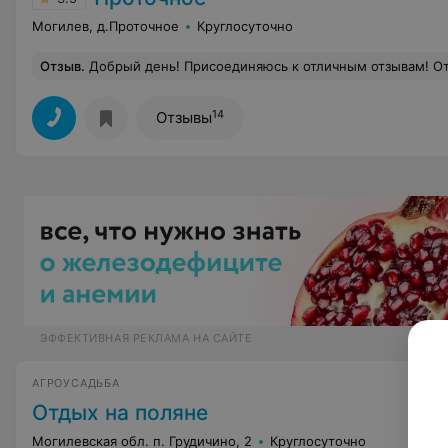
Могилев, д.Проточное
Круглосуточно
Отзыв
.
Добрый день! Присоединяюсь к отличным отзывам! Отдыхали с мужем в конце сентября 2017г Ещё застали грибы. Сделали запасы на зиму. Рыбалка тоже удалась. Природа - чудо, воздух ч
14
Отзывы
ЭФФЕКТИВНАЯ РЕКЛАМА НА САЙТЕ
АГРОУСАДЬБА
Отдых на поляне
Могилевская обл. п. Грудичино, 2
Круглосуточно