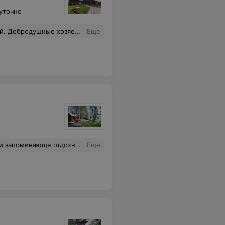
уточно
о мечта. Спасибо огромное за такой теплый прием) Обязательно туда вернемся. Приезжайте, не пожалеете))
Еще
ельного отдыха, так что кто мечтает о спокойствии и тишине, лучше остаться дома
Еще