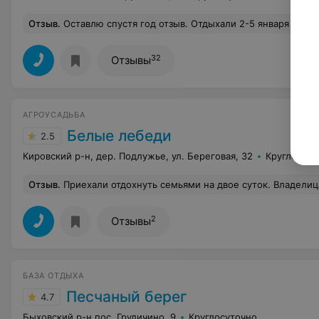
Отзыв
.
Оставлю спустя год отзыв. Отдыхали 2-5 января 2015 года. Очень душевненькой компанией 8 человек. Нам ни кто не мешал. На территории кроме нас не было ни кого. Очень понравился свежей воздух, наш участок, баня, домик. Было чистенько, посуда все что нужно было необходимо. В доме тепло, постельное белье было чистое
32
Отзывы
АГРОУСАДЬБА
Белые лебеди
2.5
Кировский р-н, дер. Подлужье, ул. Береговая, 32
Круглосуто
Отзыв
.
Приехали отдохнуть семьями на двое суток. Владелица усадьбы весь день ходила к нам, учила жизни, как воспитывать детей и вообще делала, что хотела. До ночи сидела за нашим столом, нагло подкатывала к мужьям и всем своим видом демонстрировала, что она тут главная. Среди ночи устроила скандал, выгоняла из дома и т.д., цирк продолжался до утра. Никто спать так и не лёг. Дети перепуганы, родители без настроения. Утром заявилась без приглашения, сама себе налила) Я вежливо объяснила, что мы хотели бы отдохнуть семьями, как и приехали, без посторонних. В ответ услышала, что здесь всё её, она хозяйка и т.д. Дальше она перешла на оскорбления, з
2
Отзывы
БАЗА ОТДЫХА
Песчаный берег
4.7
Быховский р-н пос. Грудичино, 9
Круглосуточно