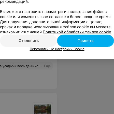
рекомендаций.
, большие удобные кровати. .Там была очень приятная и очень отзывчивая управляющая-администратор (имя забыла...) Огромное спасибо.
Еще
Вы можете настроить параметры использования файлов
cookie или изменить свое согласие в более позднее время.
Для получения дополнительной информации о целях,
сроках и порядке использования файлов cookie вы можете
ознакомиться с нашей
Политикой обработки файлов cookie
Отклонить
Принять
Персональные настройки Cookie
чно
атем последовали угрозы. Естественно, двое суток никто там сидеть не захотел, собрали вещи и поехали домой. На прощание тоже выслушали оскорбления и "пожелания"... Отдых испорчен, нервы тоже. Поставила бы -5, но такой оценки нет. Вот уж действительно "незабываемый" отдых.
Еще