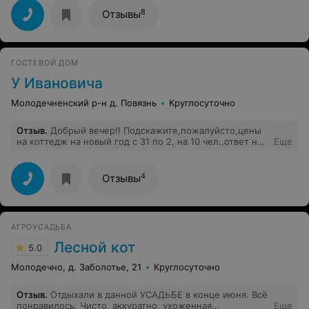
понравилась, с радостью приедем туда еще, советуем
от 50 до 70 человек (у нас обычно компания на
посетить Агроусадьбу "Родник".
8
Отзывы
человек 20-25), есть кухня, санузел. Всегда очень
поражает, что накрыт стол, на заказанное кол-во
человек. Два спальных домика очень вместительные, в
самих домишках очень чисто, а также чистое
ГОСТЕВОЙ ДОМ
постельное белье, маленькая кухня( кухня побольше
есть в банкетном зале). Леонид, ещё раз огромное
У Ивановича
спасибо за предоставленное место. Будем
возвращаться к вам ещё не раз!!
Молодечненский р-н д. Повязнь
Круглосуточно
Отзыв
.
Добрый вечер!! Подскажите,пожалуйсто,цены
на коттедж на новый год с 31 по 2, на 10 чел.,ответ на
Еще
почту Nastena555@yandex.ru , благодарю!!!!
4
Отзывы
АГРОУСАДЬБА
Лесной кот
5.0
Молодечно, д. Заболотье, 21
Круглосуточно
Отзыв
.
Отдыхали в данной УСАДЬБЕ в конце июня. Всё
понравилось. Чисто, аккуратно, ухоженная
Еще