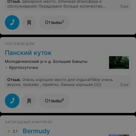
Отзыв
.
Шикарное место, отличная атмосфера и
обслуживание! Порадовало больше количество
Еще
развлечений. Отдельно выделю байдарки и теннис!
Рекомендую попробовать хлеб с маслицем и, конечно
же, местное пиво!)
2
Отзывы
ГОСТЕВОЙ ДОМ
Панский куток
Молодечненский р-н д. Большие Бакшты
Круглосуточно
Отзыв
.
Очень хорошее место для отдыха!!!Все очень
вкусно, красиво , приятно, банька хорошая.)))))
Еще
6
Отзывы
ЗАГОРОДНЫЙ КОМПЛЕКС
Bermudy
3.1