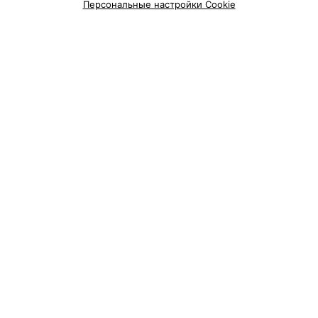
Персональные настройки Cookie
КОТТЕДЖ
Вилейские просторы
дер. Ермоличи, ул. Лужки, 41
Круглосуточно
КОТТЕДЖ
Aksios
Поставский р-н, д. Войшкуны, ул. Центральная, 55
Круглосуточно