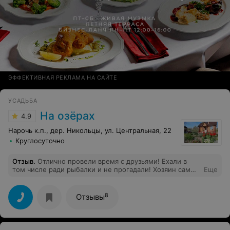
ЭФФЕКТИВНАЯ РЕКЛАМА НА САЙТЕ
УСАДЬБА
На озёрах
4.9
Нарочь к.п., дер. Никольцы, ул. Центральная, 22
Круглосуточно
Отзыв
.
Отлично провели время с друзьями! Ехали в
том числе ради рыбалки и не прогадали! Хозяин сам
Еще
рыболов и показал "что", "где" и "как". В остальном все
тоже отлично - замечательная местность и
обустройство дома. Так же порадовала баня, за
8
Отзывы
дополнительную плату. В общем - замечательное
место для отдыха с друзьями или семьёй, а может и со
всеми сразу!)