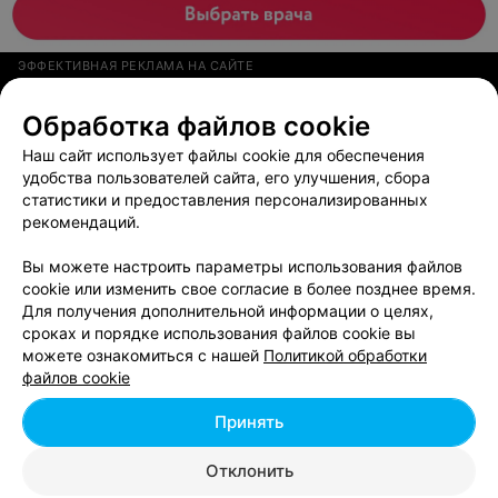
ЭФФЕКТИВНАЯ РЕКЛАМА НА САЙТЕ
КОТТЕДЖ
Обработка файлов cookie
Лесная28
Наш сайт использует файлы cookie для обеспечения
удобства пользователей сайта, его улучшения, сбора
Молодечно, д. Малиновщина, ул. Лесная, 28
статистики и предоставления персонализированных
Круглосуточно
рекомендаций.
Вы можете настроить параметры использования файлов
cookie или изменить свое согласие в более позднее время.
Для получения дополнительной информации о целях,
сроках и порядке использования файлов cookie вы
ОХОТНИЧИЙ КОМПЛЕКС
можете ознакомиться с нашей
Политикой обработки
Доманово
файлов cookie
Вилейский р-н, д. Доманово
Выходной
Принять
Отклонить