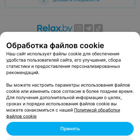
О проекте
Новости проекта
Размещение рекламы
Обработка файлов cookie
Вакансии
Публичный договор
Способы оплаты
Наш сайт использует файлы cookie для обеспечения
Публичный договор по использованию сервиса
удобства пользователей сайта, его улучшения, сбора
«Афиша»
статистики и предоставления персонализированных
Пользовательское соглашение
рекомендаций.
Написать в поддержку
Вы можете настроить параметры использования файлов
Связаться по вопросам сотрудничества
cookie или изменить свое согласие в более позднее время.
Написать руководителю relax.by
Для получения дополнительной информации о целях,
сроках и порядке использования файлов cookie вы
Персональные настройки cookie
можете ознакомиться с нашей
Политикой обработки
Обработка персональных данных
файлов cookie
Принять
© 2026 ООО «Артокс Лаб», УНП 191700409, регистрирующий орган -