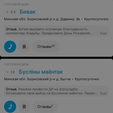
ГОСТЕВОЙ ДОМ
Бивак
3.3
Минская обл. Борисовский р-н д. Дудинка, 3в
Круглосуточно
Отзыв
.
Хотим выразить огромную благодарность
коллективу Усадьбы. Праздновали День Рождения
Еще
15.08.2018г. Администратор Ольга и официант
Вероника проявили большой профессионализм, были
внимательны и предупредительны к каждому гостю.
32
Отзывы
Атмосфера уюта и тепла-вот главное ощущение от
посещения Бивака. Спасибо.
ГОСТЕВОЙ ДОМ
Буслiны маёнтак
1.0
Минская обл. Борисовский р-н д. Бытча
Круглосуточно
Отзыв
.
Решили провести ДР на агроусадбе.
Остановили свой выбор на Буслином маёнтке. Первое
Еще
впечатление было неплохое. Красивый двор, этно
музей, костюмы 18 века в которые можно переодеться
и пофотографироваться.Хорошая баня, но бассейн
1
Отзывы
хозяин отказался наполнять вроде по соображениям