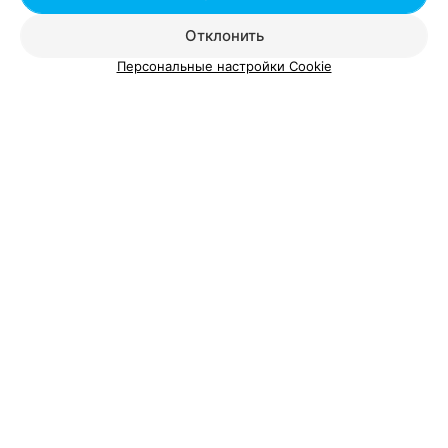
Без табака
Отклонить
Борисовский р-н д. Черневка ул. Песчаная, 18
Персональные настройки Cookie
Круглосуточно
КОТТЕДЖ
Пчёлка
д. Залесье, ул. Заречная, 1
КОТТЕДЖ
У Топтыгина
Борисов, Докшицкий р-н, д. Клинники, 2
Усадьба в Юзефово
Борисовский р-н д. Юзефово ул. Береговая, 7
Круглосуточно