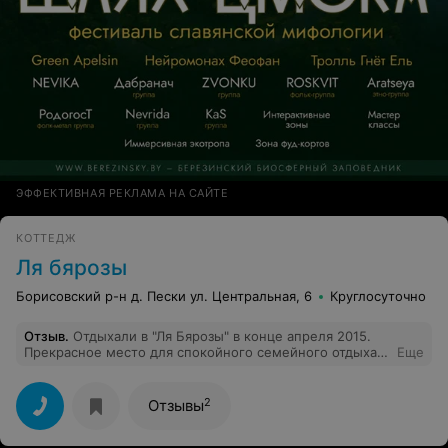
ЭФФЕКТИВНАЯ РЕКЛАМА НА САЙТЕ
КОТТЕДЖ
Ля бярозы
Борисовский р-н д. Пески ул. Центральная, 6
Круглосуточно
Отзыв
.
Отдыхали в "Ля Бярозы" в конце апреля 2015.
Прекрасное место для спокойного семейного отдыха,
Еще
отличное место, если Вы цените тишину и
девственную красоту природы. Впервые мы поймали
себя на мысли, что ожидания от отдыха были намного
2
Отзывы
меньше, чем сам отдых. Конечно, надо отметить, что
это заслуга замечательных людей, хозяев усадьбы