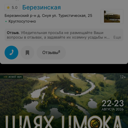
Березинская
5.0
Березинский р-н д. Снуя ул. Туристическая, 25
Круглосуточно
Отзыв
.
Убедительная просьба не размещайте Ваши
вопросы в отзывах, а задавайте их хозяину усадьбы на
Еще
email: agrousadba@gmail.com или по телефону
+375296244237. С уважением, Дмитрий.
8
Отзывы