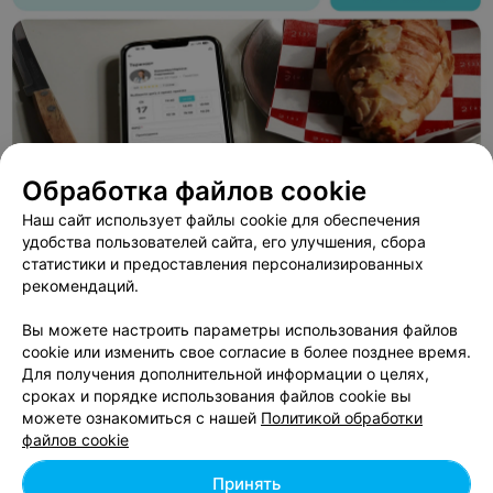
Обработка файлов cookie
Наш сайт использует файлы cookie для обеспечения
удобства пользователей сайта, его улучшения, сбора
статистики и предоставления персонализированных
рекомендаций.
ЭФФЕКТИВНАЯ РЕКЛАМА НА САЙТЕ
Вы можете настроить параметры использования файлов
ГОСТЕВОЙ ДОМ
cookie или изменить свое согласие в более позднее время.
Алкопон
Для получения дополнительной информации о целях,
сроках и порядке использования файлов cookie вы
Минск, Борисовский р-н, д. Юзефово
можете ознакомиться с нашей
Политикой обработки
Круглосуточно
файлов cookie
Принять
УСАДЬБА