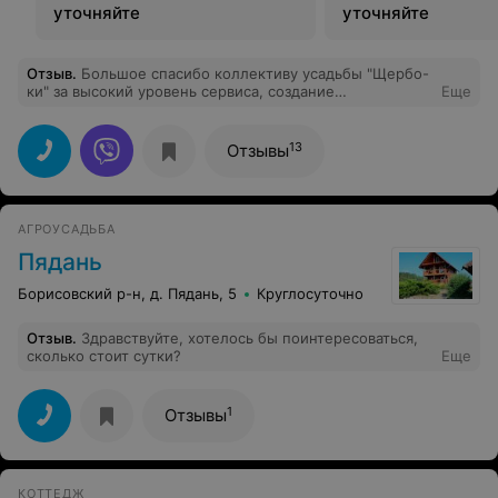
уточняйте
уточняйте
Отзыв
.
Большое спасибо коллективу усадьбы "Щербо-
ки" за высокий уровень сервиса, создание
Еще
дружественной атмосферы и комфортных условий для
нашего корпоративного отдыха. Желаем успехов в
вашем деле, новых идей и их благополучной
13
Отзывы
реализации!
АГРОУСАДЬБА
Пядань
Борисовский р-н, д. Пядань, 5
Круглосуточно
Отзыв
.
Здравствуйте, хотелось бы поинтересоваться,
сколько стоит сутки?
Еще
1
Отзывы
КОТТЕДЖ