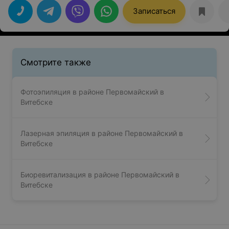
клинику по поводу переделки пломбирования каналов
в зубе под микроскопом. Лечилась у врача Становенко
Записаться
Андрея Вячеславовича - он прекрасно справился с этой
задачей. До лечения и после делали снимок.
Понравилось, что в процессе не было ничего лишнего
(строго по времени, без лишних бумаг, без разговоров
ни о чем) и все за два раза (консультация и лечение).
Большое спасибо всем, кто со мной работал.
Смотрите также
Фотоэпиляция в районе Первомайский в
Витебске
Лазерная эпиляция в районе Первомайский в
Витебске
Биоревитализация в районе Первомайский в
Витебске