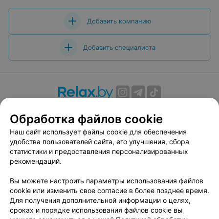
Добавить компанию
Добавить специалиста
О проекте
Новости проекта
Размещение рекламы
Обработка файлов cookie
Вакансии
Публичный договор
Способы оплаты
Наш сайт использует файлы cookie для обеспечения
Публичный договор по использованию сервиса
удобства пользователей сайта, его улучшения, сбора
«Афиша»
статистики и предоставления персонализированных
Пользовательское соглашение
рекомендаций.
Написать в поддержку
Вы можете настроить параметры использования файлов
Связаться по вопросам сотрудничества
cookie или изменить свое согласие в более позднее время.
Написать руководителю relax.by
Для получения дополнительной информации о целях,
сроках и порядке использования файлов cookie вы
Персональные настройки cookie