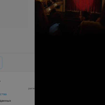
р
© 2026 ООО «Артокс Лаб», УНП 191700409,
регистрирующий орган - Минский горисполком
|
220012, Республика Беларусь, г. Минск,
ства
улица Толбухина, 2, пом. 16 | info@relax.by
 данных