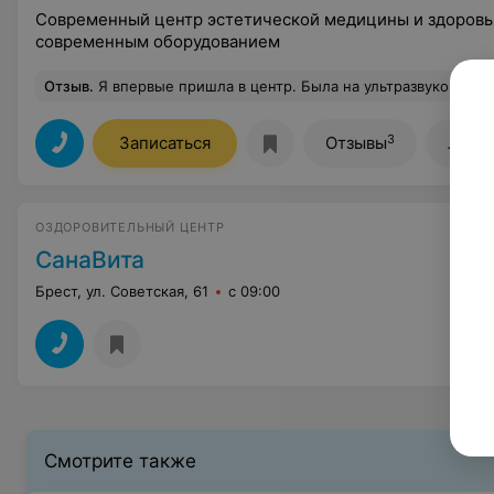
Современный центр эстетической медицины и здоровь
современным оборудованием
Отзыв
.
Я впервые пришла в центр. Была на ультразвуковой чистке. Кожа стала более ровной, хороший лифтинг э
3
Записаться
Отзывы
Лице
ОЗДОРОВИТЕЛЬНЫЙ ЦЕНТР
СанаВита
Брест, ул. Советская, 61
с 09:00
Смотрите также