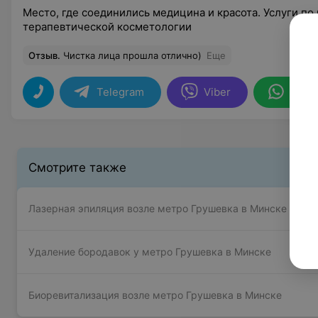
Место, где соединились медицина и красота. Услуги по
терапевтической косметологии
Отзыв
.
Чистка лица прошла отлично)
Еще
Telegram
Viber
What
Смотрите также
Лазерная эпиляция возле метро Грушевка в Минске
Удаление бородавок у метро Грушевка в Минске
Биоревитализация возле метро Грушевка в Минске