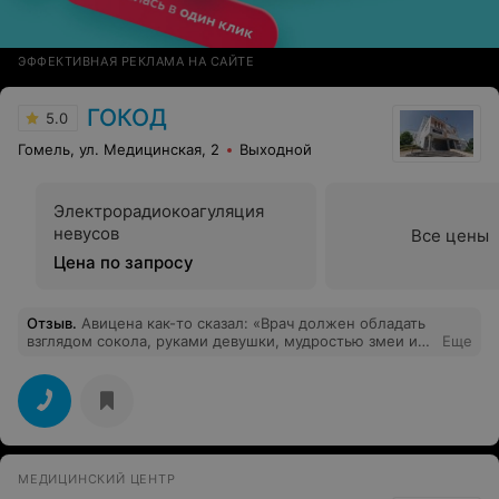
ЭФФЕКТИВНАЯ РЕКЛАМА НА САЙТЕ
ГОКОД
5.0
Гомель, ул. Медицинская, 2
Выходной
Электрорадиокоагуляция
невусов
Все цены
Цена по запросу
Отзыв
.
Авицена как-то сказал: «Врач должен обладать
взглядом сокола, руками девушки, мудростью змеи и
Еще
сердцем льва». Эти слова полностью характеризуют
заведующего онкологическим отделением опухолей
головы и шеи Татчихина Владимира Валентиновича. В
нём сочетаются самые лучшие качества: специалист
отличной квалификации, доброта, порядочность