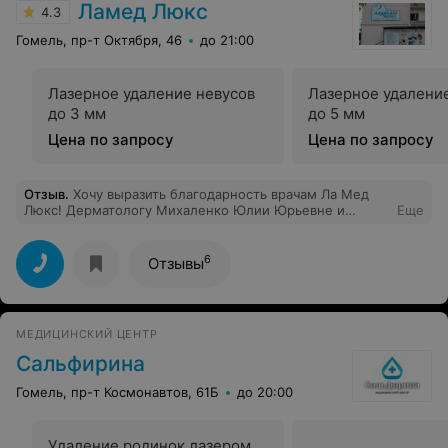
человека. Золотые руки! В отделении – внимание и
забота. Большое Вам спасибо за Ваш
МЕДИЦИНСКИЙ ЦЕНТР
профессионализм, ответственный подход и чуткость.
Ламед Люкс
4.3
Гомель, пр-т Октября, 46
до 21:00
Лазерное удаление невусов
Лазерное удалени
до 3 мм
до 5 мм
Цена по запросу
Цена по запросу
Отзыв
.
Хочу выразить благодарность врачам Ла Мед
Люкс! Дерматологу Михаленко Юлии Юрьевне и
Еще
кардиологу Титенок Марине Валерьевне за их
профессионализм и доброе отношение!
6
Отзывы
МЕДИЦИНСКИЙ ЦЕНТР
Сальфирина