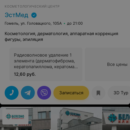
КОСМЕТОЛОГИЧЕСКИЙ ЦЕНТР
ЭстМед
Гомель, ул. Головацкого, 105А
до 21:00
Косметология, дерматология, аппаратная коррекция
фигуры, эпиляция
Радиоволновое удаление 1
элемента (дерматофиброма,
Все цены
кератопапиллома, кератома)
за 1 см.кв
12,60 руб.
Записаться
3D Тур