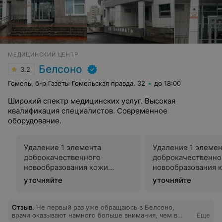
МЕДИЦИНСКИЙ ЦЕНТР
Белсоно
3.2
Гомель, б-р Газеты Гомельская правда, 32
до 18:00
Широкий спектр медицинских услуг. Высокая
квалификация специалистов. Современное
оборудование.
Удаление 1 элемента
Удаление 1 элемен
доброкачественного
доброкачественно
новообразования кожи
новообразования 
(пигментный невус) 1-3 см
(пигментный невус)
уточняйте
уточняйте
хирургом
см хирургом
Отзыв
.
Не первый раз уже обращаюсь в Белсоно,
врачи оказывают намного больше внимания, чем в
Еще