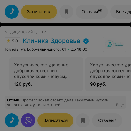
обычных поликлиниках. Есть небольшая суматоха на
кассе, но зависит больше от людей, которые туда
обращаются!
95
Записаться
Отзывы
Все ад
МЕДИЦИНСКИЙ ЦЕНТР
Клиника Здоровье
5.0
Гомель, ул. Б. Хмельницкого, 61
до 18:00
Хирургическое удаление
Хирургическое уд
доброкачественных
доброкачественн
опухолей кожи (невусы,
опухолей кожи (не
папилломы) до 3 см
папилломы) до 3 с
120 руб.
90 руб.
хирургом-онкологом
и последующая) х
онкологом
Отзыв
.
Профессионал своего дела.Такчитный,чуткий
человек. Хожу только к ней
Еще
3
Записаться
Отзывы