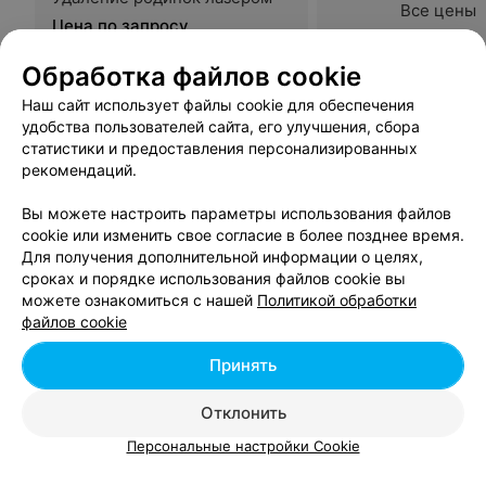
Гомель, пр-т Космонавтов, 61Б
до 20:00
Удаление родинок лазером
Обработка файлов cookie
Все цены
Цена по запросу
Наш сайт использует файлы cookie для обеспечения
удобства пользователей сайта, его улучшения, сбора
статистики и предоставления персонализированных
рекомендаций.
Вы можете настроить параметры использования файлов
cookie или изменить свое согласие в более позднее время.
Для получения дополнительной информации о целях,
Вам будет интересно
сроках и порядке использования файлов cookie вы
можете ознакомиться с нашей
Политикой обработки
файлов cookie
RF-лифтинг в Гомеле
Принять
Лазерная косметология в Гомеле
Отклонить
Персональные настройки Cookie
Лазерная шлифовка кожи лица в Гомеле