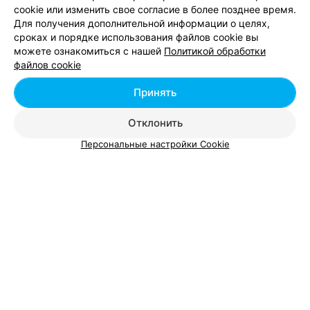
cookie или изменить свое согласие в более позднее время.
Для получения дополнительной информации о целях,
сроках и порядке использования файлов cookie вы
можете ознакомиться с нашей
Политикой обработки
Добавить компанию
файлов cookie
Добавить специалиста
Принять
Отклонить
Персональные настройки Cookie
О проекте
Новости проекта
Размещение рекламы
Вакансии
Публичный договор
Способы оплаты
Публичный договор по использованию сервиса
«Афиша»
Пользовательское соглашение
Написать в поддержку
Связаться по вопросам сотрудничества
Написать руководителю relax.by