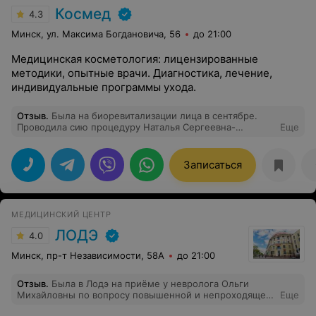
Космед
4.3
Минск, ул. Максима Богдановича, 56
до 21:00
Медицинская косметология: лицензированные
методики, опытные врачи. Диагностика, лечение,
индивидуальные программы ухода.
Отзыв
.
Была на биоревитализации лица в сентябре.
Проводила сию процедуру Наталья Сергеевна-
Еще
замечательный врач-косметолог! Которая все
подробно рассказала, подобрала препарат и
безболезненно провела процедуру!!!! Девочки, я
Записаться
начитавшись страшных отзывов о том, что анастезия
не работает, довела себя до страшнейшей паники и
ооочень боялась процедуры. На самом же деле все
работает! И болевой порог у каждого свой! Понятно,
МЕДИЦИНСКИЙ ЦЕНТР
что каждый пишет о своих ощущениях, но пугаются-то
все! Сегодня иду уже во второй раз и ничуть не
ЛОДЭ
4.0
боюсь!!!! Особая благодарность Наталье Сергеевне!
Рекомендую!
Минск, пр-т Независимости, 58А
до 21:00
Отзыв
.
Была в Лодэ на приёме у невролога Ольги
Михайловны по вопросу повышенной и непроходящей
Еще
усталости в сочетании с другими симптомами. И это