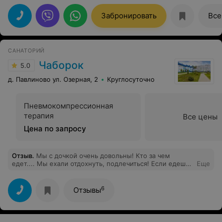
Забронировать
Все
САНАТОРИЙ
Чаборок
5.0
д. Павлиново ул. Озерная, 2
Круглосуточно
Пневмокомпрессионная
терапия
Все цены
Цена по запросу
Отзыв
.
Мы с дочкой очень довольны! Кто за чем
едет.... Мы ехали отдохнуть, подлечиться! Если едешь
Еще
к чему-то придраться, то обязательно найдешь, мы
ехали без претензий, поэтому все классно! Без ума от
медсестёр грязелечения и гидромассажа
6
Отзывы
(галеотерапии), ради вас вернулись бы сюда ещё раз!
Спасибо огромное всем!