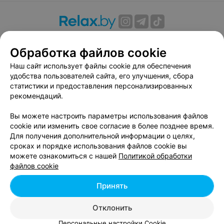
О проекте
Новости проекта
Размещение рекламы
Обработка файлов cookie
Вакансии
Публичный договор
Способы оплаты
Публичный договор по использованию сервиса
Наш сайт использует файлы cookie для обеспечения
«Афиша»
удобства пользователей сайта, его улучшения, сбора
статистики и предоставления персонализированных
Пользовательское соглашение
рекомендаций.
Написать в поддержку
Вы можете настроить параметры использования файлов
Связаться по вопросам сотрудничества
cookie или изменить свое согласие в более позднее время.
Написать руководителю relax.by
Для получения дополнительной информации о целях,
Персональные настройки cookie
сроках и порядке использования файлов cookie вы
можете ознакомиться с нашей
Политикой обработки
Обработка персональных данных
файлов cookie
Принять
© 2026 ООО «Артокс Лаб», УНП 191700409, регистрирующий орган -
Отклонить
Минский горисполком
| 220012, Республика Беларусь, г. Минск,
улица Толбухина, 2, пом. 16 | info@relax.by
Персональные настройки Cookie