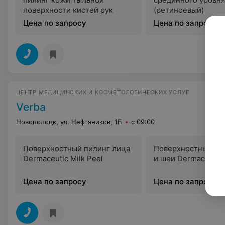
поверхности кистей рук
(ретиноевый)
Цена по запросу
Цена по запросу
ЦЕНТР МЕДИЦИНСКИХ И КОСМЕТОЛОГИЧЕСКИХ УСЛУГ
Verba
Новополоцк, ул. Нефтяников, 1Б
с 09:00
Поверхностный пилинг лица
Поверхностный пи
Dermaceutic Milk Peel
и шеи Dermaceutic 
Цена по запросу
Цена по запросу