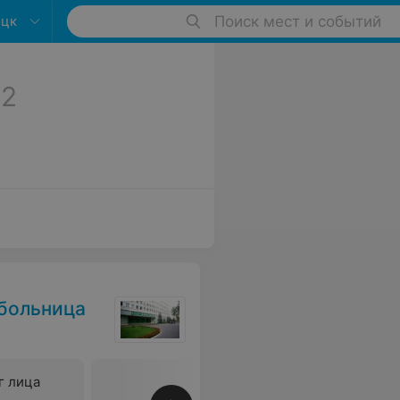
оцк
Поиск мест и событий
2
 больница
г лица