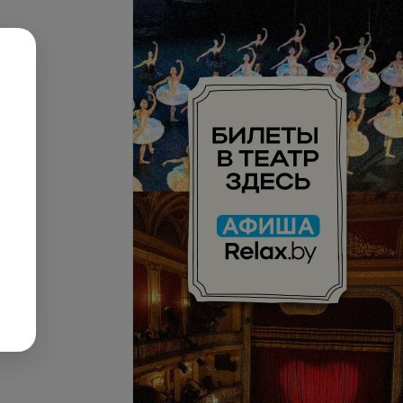
стный пилинг лица,
ольте и кистей рук
Все цены
ic Milk Peel
запросу