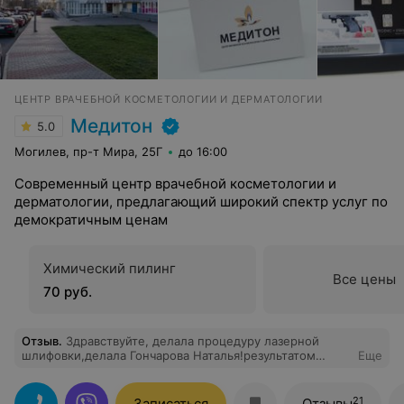
ЦЕНТР ВРАЧЕБНОЙ КОСМЕТОЛОГИИ И ДЕРМАТОЛОГИИ
Медитон
5.0
Могилев, пр-т Мира, 25Г
до 16:00
Современный центр врачебной косметологии и
дерматологии, предлагающий широкий спектр услуг по
демократичным ценам
Химический пилинг
Все цены
70 руб.
Отзыв
.
Здравствуйте, делала процедуру лазерной
шлифовки,делала Гончарова Наталья!результатом
Еще
очень довольна! Помолодевшее лицо,убрались
неровности и мал.рубчики на коже.такую процедуру
обязательно еще повторю!
21
Записаться
Отзывы