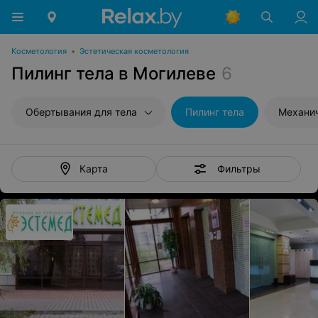
Косметология
•
Эстетическая косметология
Пилинг тела в Могилеве
6
Обертывания для тела
Пилинг тела
Механич
Фильтры
Карта