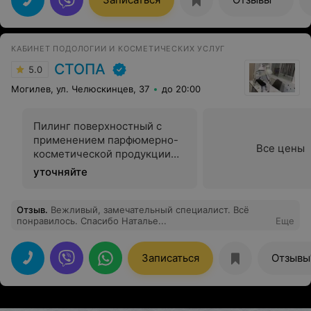
КАБИНЕТ ПОДОЛОГИИ И КОСМЕТИЧЕСКИХ УСЛУГ
СТОПА
5.0
Могилев, ул. Челюскинцев, 37
до 20:00
Пилинг поверхностный с
применением парфюмерно-
Все цены
косметической продукции
лица, шеи и зоны декольте
уточняйте
Отзыв
.
Вежливый, замечательный специалист. Всё
понравилось. Спасибо Наталье...
Еще
Записаться
Отзывы