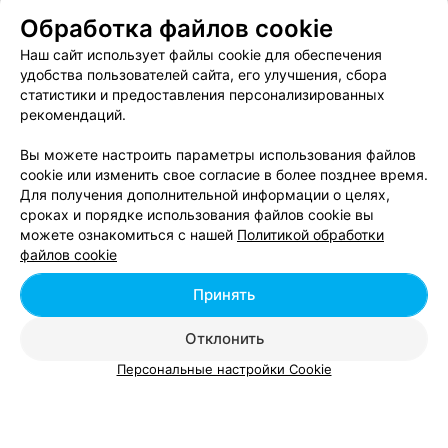
Газожидкостный пилинг шеи
от 52 руб.
Обработка файлов cookie
Гликолевый пилинг
от 55 руб.
Наш сайт использует файлы cookie для обеспечения
Миндальный пилинг
от 55 руб.
удобства пользователей сайта, его улучшения, сбора
Пилинг
от 35 руб.
статистики и предоставления персонализированных
Пилинг 1
от 35 руб.
рекомендаций.
Пилинг 40 мин
от 40 руб.
Вы можете настроить параметры использования файлов
Пилинг тела
от 5 руб.
cookie или изменить свое согласие в более позднее время.
Ретиноевый (желтый) пилинг
от 75 руб.
Для получения дополнительной информации о целях,
Салициловый пилинг
от 55 руб.
сроках и порядке использования файлов cookie вы
Стоун-терапия (массаж горячими
можете ознакомиться с нашей
Политикой обработки
от 40 руб.
файлов cookie
камнями)
Чистка лица
от 38 руб.
Принять
Отклонить
Персональные настройки Cookie
Добавить компанию