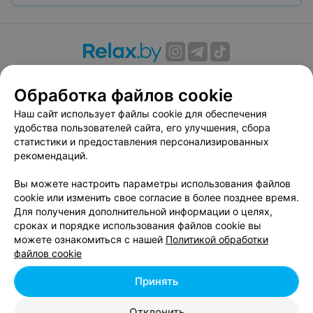
О проекте
Новости проекта
Размещение рекламы
Обработка файлов cookie
Вакансии
Публичный договор
Способы оплаты
Публичный договор по использованию сервиса
Наш сайт использует файлы cookie для обеспечения
«Афиша»
удобства пользователей сайта, его улучшения, сбора
статистики и предоставления персонализированных
Пользовательское соглашение
рекомендаций.
Написать в поддержку
Вы можете настроить параметры использования файлов
Связаться по вопросам сотрудничества
cookie или изменить свое согласие в более позднее время.
Написать руководителю relax.by
Для получения дополнительной информации о целях,
Персональные настройки cookie
сроках и порядке использования файлов cookie вы
можете ознакомиться с нашей
Политикой обработки
Обработка персональных данных
файлов cookie
Принять
© 2026 ООО «Артокс Лаб», УНП 191700409, регистрирующий орган -
Отклонить
Минский горисполком
| 220012, Республика Беларусь, г. Минск,