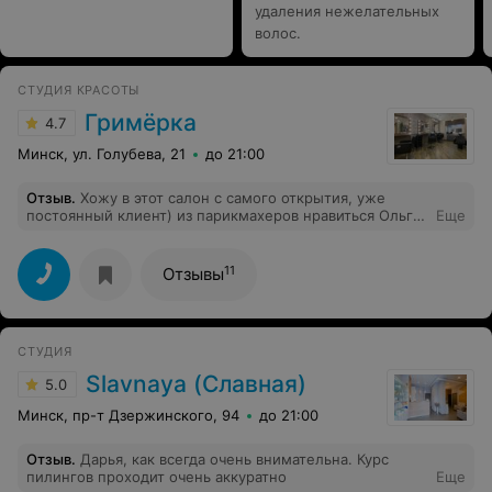
удаления нежелательных
волос.
СТУДИЯ КРАСОТЫ
Гримёрка
4.7
Минск, ул. Голубева, 21
до 21:00
Отзыв
.
Хожу в этот салон с самого открытия, уже
постоянный клиент) из парикмахеров нравиться Ольга,
Еще
мастер по маникюру Даша, косметолога не скажу, к
ней и так не записаться))) все нравиться, я там как
дома!!!
11
Отзывы
СТУДИЯ
Slavnaya (Славная)
5.0
Минск, пр-т Дзержинского, 94
до 21:00
Отзыв
.
Дарья, как всегда очень внимательна. Курс
пилингов проходит очень аккуратно
Еще