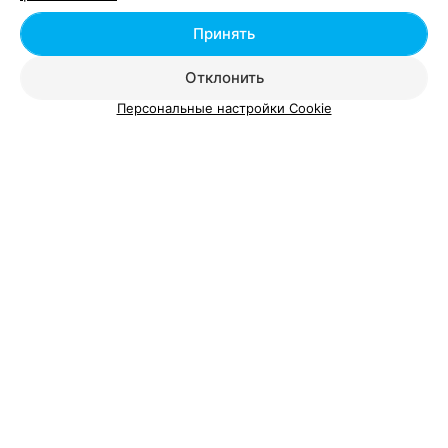
Добавить специалиста
Принять
Отклонить
Персональные настройки Cookie
О проекте
Новости проекта
Размещение рекламы
Вакансии
Публичный договор
Способы оплаты
Публичный договор по использованию сервиса
«Афиша»
Пользовательское соглашение
Написать в поддержку
Связаться по вопросам сотрудничества
Написать руководителю relax.by
Персональные настройки cookie
Обработка персональных данных