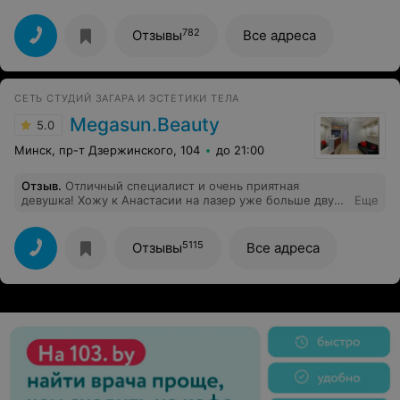
782
Отзывы
Все адреса
СЕТЬ СТУДИЙ ЗАГАРА И ЭСТЕТИКИ ТЕЛА
Megasun.Beauty
5.0
Минск, пр-т Дзержинского, 104
до 21:00
Отзыв
.
Отличный специалист и очень приятная
девушка! Хожу к Анастасии на лазер уже больше двух
Еще
лет. Делает все очень внимательно и аккуратно,
отвечает на мой пытливый ум
5115
Отзывы
Все адреса