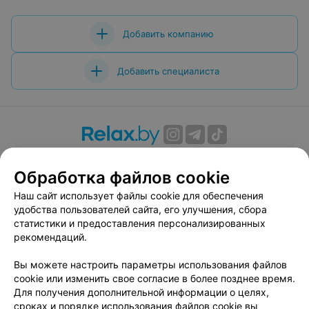
Добавить компанию
Добавить специалиста
О проекте
Новости проекта
Размещение рекламы
Обработка файлов cookie
Вакансии
Публичный договор
Способы оплаты
Публичный договор по использованию сервиса
Наш сайт использует файлы cookie для обеспечения
«Афиша»
удобства пользователей сайта, его улучшения, сбора
статистики и предоставления персонализированных
Пользовательское соглашение
рекомендаций.
Написать в поддержку
Вы можете настроить параметры использования файлов
Связаться по вопросам сотрудничества
cookie или изменить свое согласие в более позднее время.
Написать руководителю relax.by
Для получения дополнительной информации о целях,
Персональные настройки cookie
сроках и порядке использования файлов cookie вы