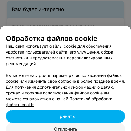
Вам будет интересно
Инъекционная мезотерапия в Бобруйске
Обработка файлов cookie
Лазерная косметология в Бобруйске
Наш сайт использует файлы cookie для обеспечения
удобства пользователей сайта, его улучшения, сбора
статистики и предоставления персонализированных
Лазерная шлифовка кожи лица в Бобруйске
рекомендаций.
Вы можете настроить параметры использования файлов
cookie или изменить свое согласие в более позднее время.
Для получения дополнительной информации о целях,
сроках и порядке использования файлов cookie вы
можете ознакомиться с нашей
Политикой обработки
Добавить компанию
файлов cookie
Добавить специалиста
Принять
Отклонить