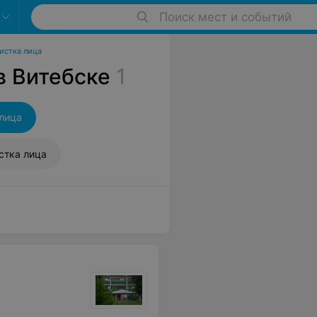
Поиск мест и событий
истка лица
в Витебске
1
лица
стка лица