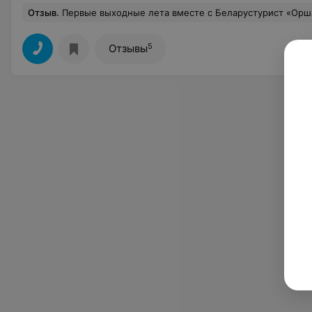
Отзыв
.
Первые выходные лета вместе с Беларустурист «Орша» провели члены первичной профсоюзной организации филиала «Оршаводоканал» в блистательном Санкт-Петербурге. Два дня в этом прекрасном городе пролетели как одно мгновение. Эмоции от красоты и величия города переполняли всех. Огромное спасибо Туристско-оздоровительному комплексу «Орша», за прекра
5
Отзывы