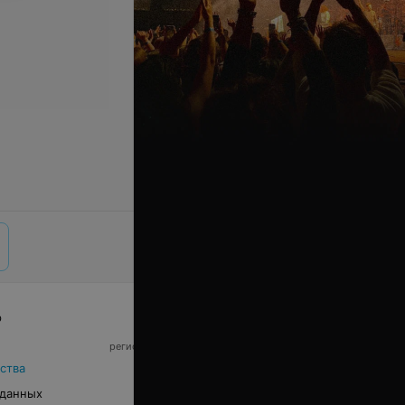
р
© 2026 ООО «Артокс Лаб», УНП 191700409,
регистрирующий орган - Минский горисполком
|
220012, Республика Беларусь, г. Минск,
ства
улица Толбухина, 2, пом. 16 | info@relax.by
 данных