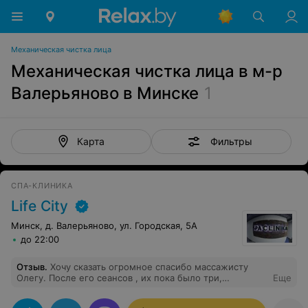
Механическая чистка лица
Механическая чистка лица в м-р
Валерьяново в Минске
1
Фильтры
Карта
СПА-КЛИНИКА
Life City
Минск, д. Валерьяново, ул. Городская, 5А
до 22:00
Отзыв
.
Хочу сказать огромное спасибо массажисту
Олегу. После его сеансов , их пока было три,
Еще
чувствую, что заново родилась, тело стало легким, а
спина наконец то не болит. Олег чувствует каждую