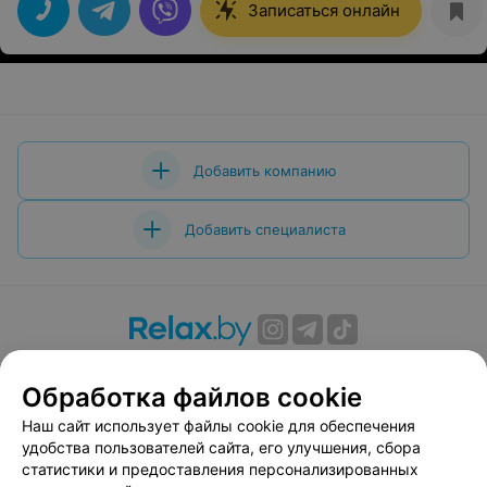
мышцу и снимаете все зажимы. Спасибо вам за ваш
Записаться онлайн
профессионализм, душевность и золотые руки!!
Обязательно пройду весь курс.
Добавить компанию
Добавить специалиста
О проекте
Новости проекта
Размещение рекламы
Обработка файлов cookie
Вакансии
Публичный договор
Способы оплаты
Публичный договор по использованию сервиса
Наш сайт использует файлы cookie для обеспечения
«Афиша»
удобства пользователей сайта, его улучшения, сбора
статистики и предоставления персонализированных
Пользовательское соглашение