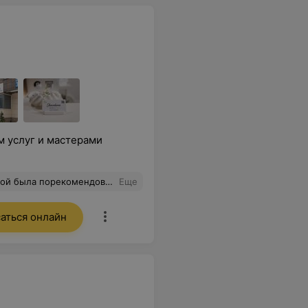
м услуг и мастерами
 следующий. В салоне приятная атмосфера,хорошая музыка . Всем остался доволен, спасибо!
Еще
аться онлайн