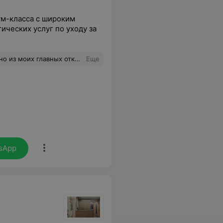
м-класса с широким
ических услуг по уходу за
х открытий этого года. Обожаю её. Она молодец!
Еще
sApp