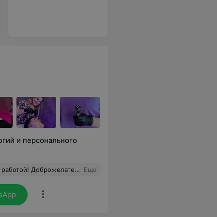
огий и персонального
тмосфера! Потрясающий видимый результат!
Еще
sApp