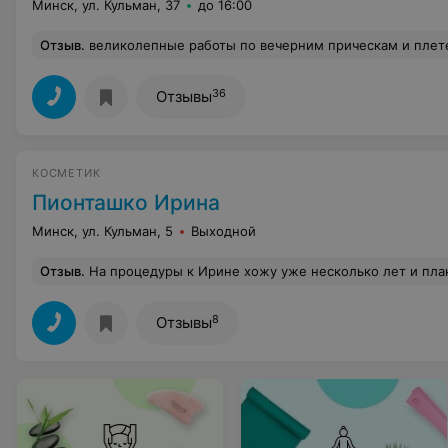
Минск, ул. Кульман, 37
до 16:00
Отзыв
.
великолепные работы по вечерним прическам и плетения мне делает Св
36
Отзывы
КОСМЕТИК
Пионташко Ирина
Минск, ул. Кульман, 5
Выходной
Отзыв
.
На процедуры к Ирине хожу уже несколько лет и планирую продолжать свои посещения :-) Мне нравится, что Ирина действительно мастер своего дела, который всегда поможет решить ту проблему, с которой ты к ней обращаешься. Например, у меня после посещений намного улучшилось состояние лица: сузились поры, стал менее заметен шрам на щеке (который у меня с детства), ушло ощущение стянутости кожи, уменьшилось проявление морщинок. Также Ирина всегда подробно объясняет, подходит или не подходит та или иная процедура к 
8
Отзывы