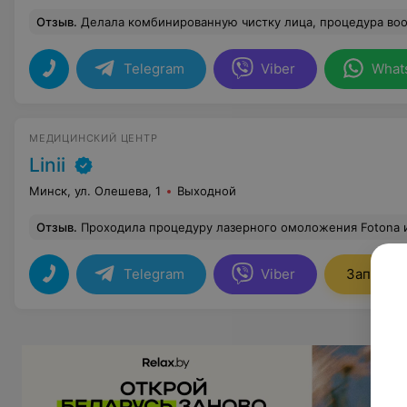
Отзыв
.
Делала комбинированную чистку лица, процедура вообще бесполезная, прыщи были в тот же день, а поры через 3 дня. Просила проработать подбородок, зону в
Telegram
Viber
What
МЕДИЦИНСКИЙ ЦЕНТР
Linii
Минск, ул. Олешева, 1
Выходной
Отзыв
.
Проходила процедуру лазерного омоложения Fotona и осталась в полном восторге. Доктор Юлия Кондрашонок настоящий профессионал! Очень чуткая, внимательная, подробно объяснила каждый этап процедуры и настроила параметры лазера так, что все прошло максимально комфортно. Отдельное спасибо администратору на ресепшене. Очень приятная и приветливая девушка! Встретила с искренней улыбко
Telegram
Viber
Записать