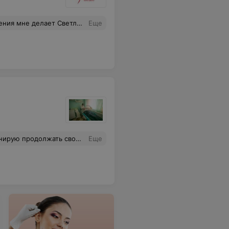
етлана. У нее золотые ручки!
Еще
твоему типу кожи и насколько она будет действенна (или нет) при определенной проблеме. Для меня это важно и ценно, поскольку говорит об уважении косметолога к своим клиентам. Рекомендую этого мастера, и удачи ей!
Еще