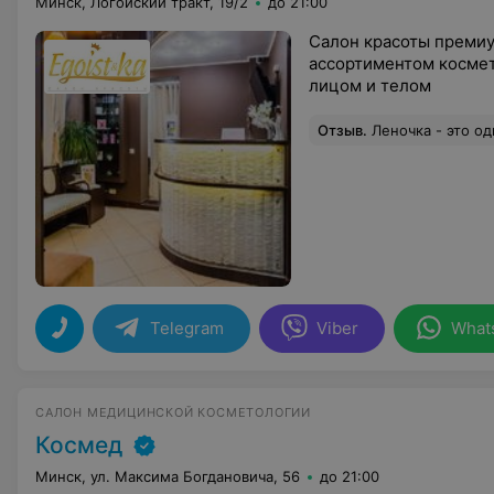
Минск, Логойский тракт, 19/2
до 21:00
Салон красоты премиу
ассортиментом космет
лицом и телом
Отзыв
.
Леночка - это одно из моих главны
Telegram
Viber
What
САЛОН МЕДИЦИНСКОЙ КОСМЕТОЛОГИИ
Космед
Минск, ул. Максима Богдановича, 56
до 21:00