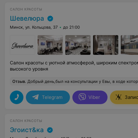
САЛОН КРАСОТЫ
Шевелюра
Минск, ул. Кольцова, 37
до 21:00
Салон красоты с уютной атмосферой, широким спектро
высокого уровня
Отзыв
.
Добрый день,был на консультации у Евы, в ходе которой была порекомендована чистка лица. Работа мастера понравилась, выполнялась аккуратно и безболезненно, результатом был доволен, краснота лица прошла на
Telegram
Viber
Запис
САЛОН КРАСОТЫ
Эгоист&ка