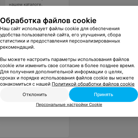
нашем каталоге.
Обработка файлов cookie
Наш сайт использует файлы cookie для обеспечения
удобства пользователей сайта, его улучшения, сбора
статистики и предоставления персонализированных
рекомендаций.
а и снова!Всем рекомендую! И в целом салон СонАри мне очень нравится. Внимательные администраторы и приятная атмосфера. Также хочу отметить мастера по маникюру Алёну. Всегда с отличным настроением и красивенным маникюром и педикюром ухожу от неё. Спасибо девочки! Так держать!
Еще
Вы можете настроить параметры использования файлов
cookie или изменить свое согласие в более позднее время.
Для получения дополнительной информации о целях,
сроках и порядке использования файлов cookie вы можете
ознакомиться с нашей
Политикой обработки файлов cookie
Отклонить
Принять
Персональные настройки Cookie