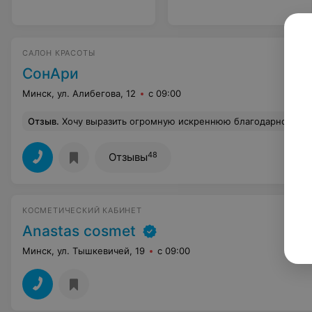
САЛОН КРАСОТЫ
СонАри
Минск, ул. Алибегова, 12
с 09:00
Отзыв
.
Хочу выразить огромную искреннюю благодарность косметологу Наталье! Она настоящая волшебница и мастер своего дела! Я в восторге от комплексного массажа и ухода за кожей лица. У меня проблемная кожа и добиться результата достаточно сложно и долго, но после чистки, масок и массажа я выгляжу свежее, кожа чистая и на ощупь упругая и нежная. Наталья очень ответственная и внимательная, перфекционистка своего дела! Ей не страшно доверить мое лицо. Я безумно рада, что наконец нашла своего косметолога. Такого подхода к своему делу я ещё не встречала! После двух визитов к ней, мы добились шикарных результатов. И человек она замечательный! Хочется к ней возвращаться снов
48
Отзывы
КОСМЕТИЧЕСКИЙ КАБИНЕТ
Anastas cosmet
Минск, ул. Тышкевичей, 19
с 09:00