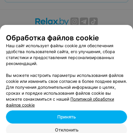
О проекте
Новости проекта
Размещение рекламы
Обработка файлов cookie
Вакансии
Публичный договор
Способы оплаты
Наш сайт использует файлы cookie для обеспечения
Публичный договор по использованию сервиса
удобства пользователей сайта, его улучшения, сбора
«Афиша»
статистики и предоставления персонализированных
Пользовательское соглашение
рекомендаций.
Написать в поддержку
Вы можете настроить параметры использования файлов
Связаться по вопросам сотрудничества
cookie или изменить свое согласие в более позднее время.
Написать руководителю relax.by
Для получения дополнительной информации о целях,
сроках и порядке использования файлов cookie вы
Персональные настройки cookie
можете ознакомиться с нашей
Политикой обработки
Обработка персональных данных
файлов cookie
Принять
© 2026 ООО «Артокс Лаб», УНП 191700409, регистрирующий орган -
Отклонить
Минский горисполком
| 220012, Республика Беларусь, г. Минск,