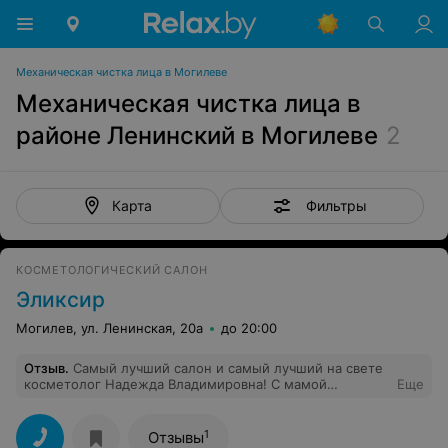
Механическая чистка лица в Могилеве
Механическая чистка лица в
районе Ленинский в Могилеве
2
Фильтры
Карта
КОСМЕТОЛОГИЧЕСКИЙ САЛОН
Эликсир
Могилев, ул. Ленинская, 20а
до 20:00
Отзыв
.
Самый лучший салон и самый лучший на свете
косметолог Надежда Владимировна! С мамой
Еще
посещаем только этот салон и каждый раз идём на
процедуры как на праздник! Спасибо Вам огромное!
1
Отзывы