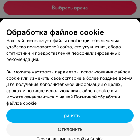
ЭФФЕКТИВНАЯ РЕКЛАМА НА САЙТЕ
Обработка файлов cookie
МЕДИЦИНСКИЙ ЦЕНТР
Наш сайт использует файлы cookie для обеспечения
НеоМедикал
удобства пользователей сайта, его улучшения, сбора
статистики и предоставления персонализированных
Минск, ул. Романовская Слобода, 26
до 21:00
рекомендаций.
Отзыв
.
Была на УЗИ и смас лифтинге. Все
Вы можете настроить параметры использования файлов
понравилось, аккуратный медцентр, хорошее
Еще
оборудование и врачи. Результатом от смас очень
cookie или изменить свое согласие в более позднее время.
довольна
Для получения дополнительной информации о целях,
7
Отзывы
сроках и порядке использования файлов cookie вы
можете ознакомиться с нашей
Политикой обработки
файлов cookie
МЕДИЦИНСКИЙ ЦЕНТР
Принять
Лаборатория лица и тела
Минск, ул. Нововиленская, 37
до 22:00
Отклонить
Персональные настройки Cookie