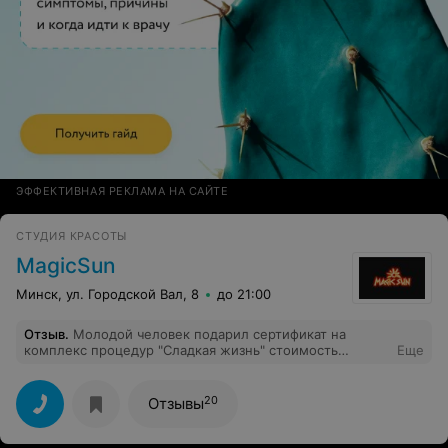
ЭФФЕКТИВНАЯ РЕКЛАМА НА САЙТЕ
СТУДИЯ КРАСОТЫ
MagicSun
Минск, ул. Городской Вал, 8
до 21:00
Отзыв
.
Молодой человек подарил сертификат на
комплекс процедур "Сладкая жизнь" стоимость
Еще
которого составляет 810 000(один из самых дорогих).В
комплекс входит:массаж, шоколадное обертывание,
спа-маникюр, спа-педикюр.Первым был массаж и
20
Отзывы
попросили снять пирсинг из пупка.Массаж
крутой,обертывание тоже.Потом меня провели на
педикюр и вещи мне пришлось тоскать за собой из