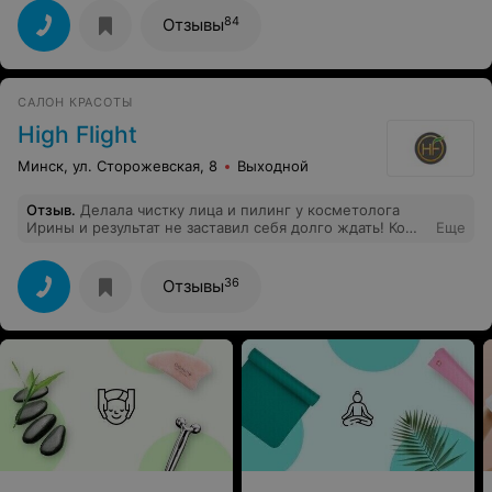
84
Отзывы
САЛОН КРАСОТЫ
High Flight
Минск, ул. Сторожевская, 8
Выходной
Отзыв
.
Делала чистку лица и пилинг у косметолога
Ирины и результат не заставил себя долго ждать! Кожа
Еще
стала более упругой и свежей! Спасибо ей огромное
за мое красивое личико!
36
Отзывы