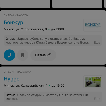
САЛОН КРАСОТЫ
Бонжур
Минск, ул. Сторожевская, 6
до 21:00
Отзыв
.
Здравствуйте, хочу сказать спасибо Вашему
мастеру маникюра Юлии была в Вашем салоне Бонжур
Еще
на ул.Сторожевская была в гостях в Минске и в
следующий раз как приеду обязательно приду только к
Юли. Я работаю преподавателем маникюра педикюра
40
Отзывы
уже 7 лет а до этого 6 лет проработала мастером и
мне угодить очень трудно а особенно хороших
мастеров очень мало но Ваша Юличка выше похвал
спасибо за такого мастера и хорошее прибывание в
СТУДИЯ МАССАЖА
вашем салоне. Всем своим родственникам
посоветовала Юлю. Трудовых успехов и процветания
Hygge
Вам
Минск, ул. Кальварийская, 4
до 19:00
Отзыв
.
Спасибо студии и мастеру Ольге за отличный
массаж.
Еще