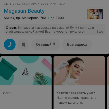
СЕТЬ СТУДИЙ ЗАГАРА И ЭСТЕТИКИ ТЕЛА
Megasun.Beauty
Минск, пр. Машерова, 76А
до 21:00
Отзыв
.
Елизавета как всегда на высоте! Лучик солнца в
этой февральской зиме! Все на уровне тяжелого
Еще
люкса! Поставьте ей больше рабочих смен!
5115
Отзывы
Все адреса
Йога
Хотите проколоть уши?
Ищите салоны красоты в
нашем каталоге.