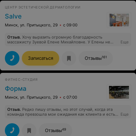
ЦЕНТР ЭСТЕТИЧЕСКОЙ ДЕРМАТОЛОГИИ
Salve
Минск, ул. Притыцкого, 29
с 09:00
Отзыв
.
Хочу выразить огромную благодарность
массажисту Зуевой Елене Михайловне. У Елены не
Еще
только «золотые» руки, но и проницательный ум и
огромный профессиональный опыт, благодаря
которым она помогла мне решить проблему с болями
161
Записаться
Отзывы
в спине и тазобедренном суставе. Ее знания и
вдумчивый подход к моей проблеме буквально
поставили меня на ноги. Большое человеческое
спасибо за это Елене!Понравился сам Центр «Salve» –
ФИТНЕС-СТУДИЯ
внимательные сотрудники, очень уютный интерьер,
кругом чистота и порядок. А главное – весьма
Форма
демократичные цены на медуслуги. Молодцы, так
держать!
Минск, ул. Притыцкого, 29
с 07:00
Отзыв
.
Редко пишу отзывы, но этот случай, когда эта
команда превзошла мои ожидания как клиента и есть
Еще
повод оставить положительный отзыв. Честно, стала
посещать студию исключительно переходу моего
тренера. Эффективное и интересное направление
49
Отзывы
Зумба ведёт суперэнергичная и мегапрофессионал