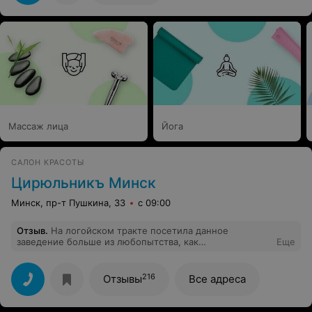
Массаж лица
Йога
САЛОН КРАСОТЫ
Цирюльникъ Минск
Минск, пр-т Пушкина, 33
с 09:00
Отзыв
.
На логойском тракте посетила данное
заведение больше из любопытства, как
Еще
предоставляется услуга маникюра за 5,99. Во- первых,
не спросили какой именно маникюр мне нужен
обрезной или не обрезной( стоимость одинакова). Во-
216
Отзывы
Все адреса
вторых, на сайте обозначены все манипуляции
включенные в услугу, среди них числится салфетка и
легкий массаж, по неизвестной причине данных