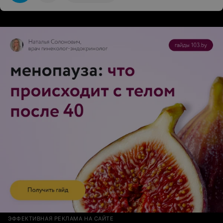
Ольга Кибисова. С Олей занимаюсь уже много лет и
нет даже мыслей над сменой направления:) Поэтому
если кто-то ещё в поиске, рекомендую посетить
пробное занятие Зумбы. А что касается студии, то вот
честно, в сфере клиентинга сегодня очень тяжело
удивить. Сама работаю в этом направлении и знаю, на
сколько это сложно создать привлекательные условия,
чем-то удивить при сегодняшних требовательных
запросах и высокой конкуренции. Но у команды
Формы это получается на 100%! И разнообразные
программы, отличные тренеры, уют, комфорт и
удобство, ценовая политика, сопутствующие удобные
сервисы (от полотенец, до кабинетов спа, солярия,
фитнес-коктейлей, детской комнаты и тд). Это и есть
сервис «под ключ» на 10 баллов!
ЭФФЕКТИВНАЯ РЕКЛАМА НА САЙТЕ