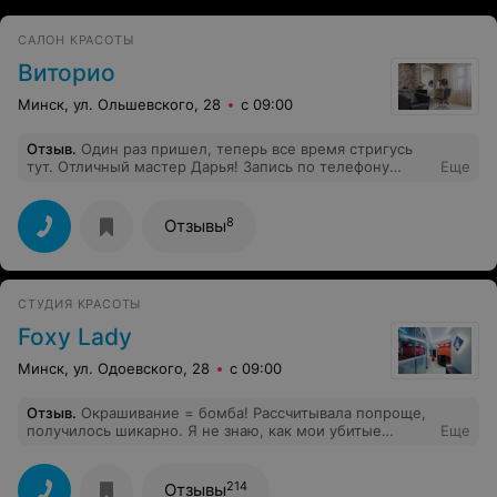
САЛОН КРАСОТЫ
Виторио
Минск, ул. Ольшевского, 28
с 09:00
Отзыв
.
Один раз пришел, теперь все время стригусь
тут. Отличный мастер Дарья! Запись по телефону
Еще
работает!(записал, пришел, начали стричь, экономия
времени)
8
Отзывы
СТУДИЯ КРАСОТЫ
Foxy Lady
Минск, ул. Одоевского, 28
с 09:00
Отзыв
.
Окрашивание = бомба! Рассчитывала попроще,
получилось шикарно. Я не знаю, как мои убитые
Еще
волосы стали просто идеальны. Я получила уход в
подарок. Перед окрашивание волосы сперва
подготовили, сидела 20 минут с чудо-средством.
214
Отзывы