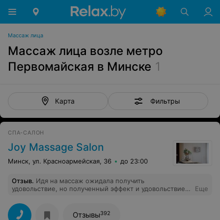
Массаж лица
Массаж лица возле метро
Первомайская в Минске
1
Фильтры
Карта
СПА-САЛОН
Joy Massage Salon
Минск, ул. Красноармейская, 36
до 23:00
Отзыв
.
Идя на массаж ожидала получить
удовольствие, но полученный эффект и удовольствие
Еще
от массажа превзошли мои ожидания. Спасибо Анне за
её профессионализм.
392
Отзывы