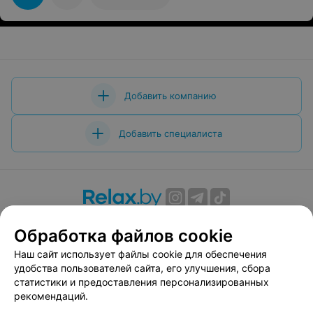
Добавить компанию
Добавить специалиста
О проекте
Новости проекта
Размещение рекламы
Обработка файлов cookie
Вакансии
Публичный договор
Способы оплаты
Наш сайт использует файлы cookie для обеспечения
Публичный договор по использованию сервиса
удобства пользователей сайта, его улучшения, сбора
«Афиша»
статистики и предоставления персонализированных
Пользовательское соглашение
рекомендаций.
Написать в поддержку