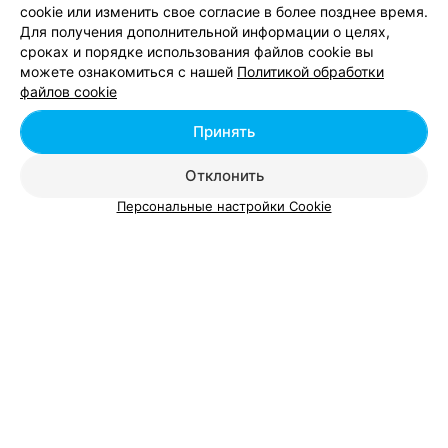
cookie или изменить свое согласие в более позднее время.
Для получения дополнительной информации о целях,
сроках и порядке использования файлов cookie вы
можете ознакомиться с нашей
Политикой обработки
Добавить компанию
файлов cookie
Добавить специалиста
Принять
Отклонить
Персональные настройки Cookie
О проекте
Новости проекта
Размещение рекламы
Вакансии
Публичный договор
Способы оплаты
Публичный договор по использованию сервиса
«Афиша»
Пользовательское соглашение
Написать в поддержку
Связаться по вопросам сотрудничества
Написать руководителю relax.by