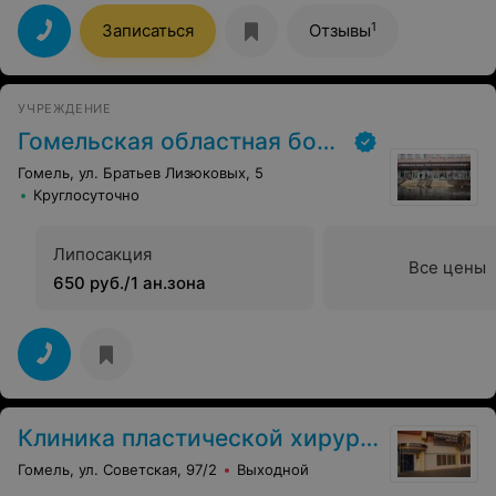
очень хороший чуткий и добрый человек. А также
администраторам клиники за вежливость и хорошее
1
Записаться
Отзывы
отношение Спасибо вам огромное
УЧРЕЖДЕНИЕ
Гомельская областная больница
Гомель, ул. Братьев Лизюковых, 5
Круглосуточно
Липосакция
Все цены
650 руб./1 ан.зона
Клиника пластической хирургии
Гомель, ул. Советская, 97/2
Выходной