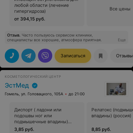
любой области (лечение
Все цены
гипергидроза)
от 394,15 руб.
Отзыв
.
Часто пользуюсь сервисом клиники,
специалисты все хорошие, атмосфера приятная.
Еще
Записаться
Отзывы
КОСМЕТОЛОГИЧЕСКИЙ ЦЕНТР
ЭстМед
Гомель, ул. Головацкого, 105А
до 21:00
Диспорт ( ладони или
Релатокс (подмы
подошвы ног или
впадины) (россия)
подмышечные впадины)
(великобритания)
3,85 руб.
8,85 руб.