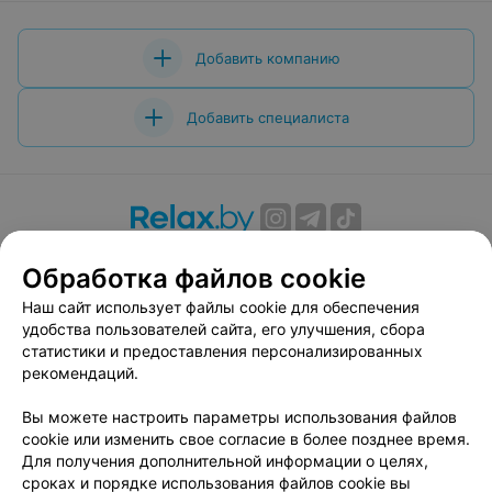
Добавить компанию
Добавить специалиста
О проекте
Новости проекта
Размещение рекламы
Обработка файлов cookie
Вакансии
Публичный договор
Способы оплаты
Наш сайт использует файлы cookie для обеспечения
Публичный договор по использованию сервиса
удобства пользователей сайта, его улучшения, сбора
«Афиша»
статистики и предоставления персонализированных
Пользовательское соглашение
рекомендаций.
Написать в поддержку
Вы можете настроить параметры использования файлов
Связаться по вопросам сотрудничества
cookie или изменить свое согласие в более позднее время.
Написать руководителю relax.by
Для получения дополнительной информации о целях,
сроках и порядке использования файлов cookie вы
Персональные настройки cookie