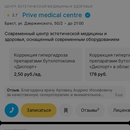
ЦЕНТР ЭСТЕТИЧЕСКОЙ МЕДИЦИНЫ И ЗДОРОВЬЯ
Prive medical centre
3.7
Брест, ул. Дзержинского, 50/2
до 21:00
Современный центр эстетической медицины и
здоровья, оснащенный современным оборудованием
Коррекция гипергидроза
Коррекция гиперг
препаратами бутолотоксина
препаратами буто
«Диспорт»
«Диспорт» в облас
зоны
2,50 руб./ед.
178 руб.
Отзыв
.
Благодарна врачу Арлавец Андрею Иосифовичу
за качественную склеротерапию и внимательное
Еще
отношение! Перед процедурой доктор подробно
объяснил, как всё будет проходить, какие результаты
ожидать и как ухаживать за ногами после. Сейчас, на
3
Записаться
Отзывы
Лиценз
этапе реабилитации, вижу отличный результат — ноги
чувствуют себя намного лучше. Всё чётко,
профессионально и по‑человечески!