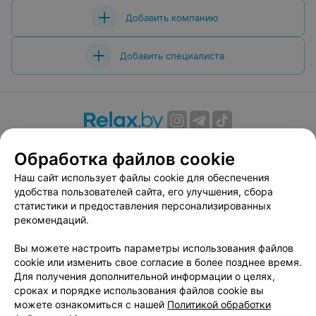
Добавить компанию
Добавить специалиста
О проекте
Новости проекта
Размещение рекламы
Обработка файлов cookie
Вакансии
Публичный договор
Способы оплаты
Наш сайт использует файлы cookie для обеспечения
Публичный договор по использованию сервиса
удобства пользователей сайта, его улучшения, сбора
«Афиша»
статистики и предоставления персонализированных
Пользовательское соглашение
рекомендаций.
Написать в поддержку
Вы можете настроить параметры использования файлов
Связаться по вопросам сотрудничества
cookie или изменить свое согласие в более позднее время.
Написать руководителю relax.by
Для получения дополнительной информации о целях,
сроках и порядке использования файлов cookie вы
Персональные настройки cookie
можете ознакомиться с нашей
Политикой обработки
Обработка персональных данных