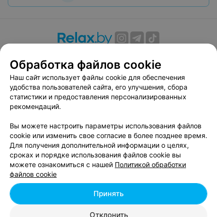
О проекте
Новости проекта
Размещение рекламы
Обработка файлов cookie
Вакансии
Публичный договор
Способы оплаты
Наш сайт использует файлы cookie для обеспечения
Публичный договор по использованию сервиса
удобства пользователей сайта, его улучшения, сбора
«Афиша»
статистики и предоставления персонализированных
Пользовательское соглашение
рекомендаций.
Написать в поддержку
Вы можете настроить параметры использования файлов
Связаться по вопросам сотрудничества
cookie или изменить свое согласие в более позднее время.
Написать руководителю relax.by
Для получения дополнительной информации о целях,
сроках и порядке использования файлов cookie вы
Персональные настройки cookie
можете ознакомиться с нашей
Политикой обработки
Обработка персональных данных
файлов cookie
Принять
© 2026 ООО «Артокс Лаб», УНП 191700409, регистрирующий орган -
Отклонить