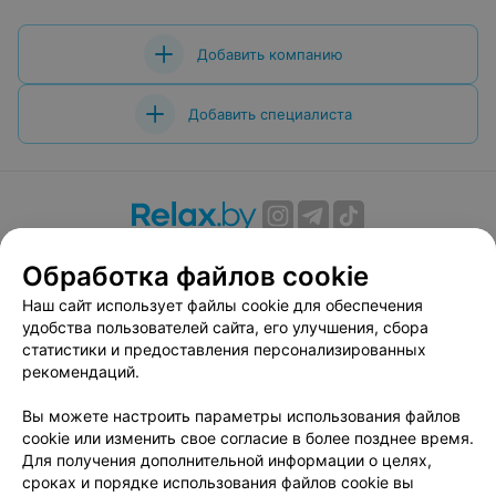
Добавить компанию
Добавить специалиста
О проекте
Новости проекта
Размещение рекламы
Обработка файлов cookie
Вакансии
Публичный договор
Способы оплаты
Наш сайт использует файлы cookie для обеспечения
Публичный договор по использованию сервиса
удобства пользователей сайта, его улучшения, сбора
«Афиша»
статистики и предоставления персонализированных
Пользовательское соглашение
рекомендаций.
Написать в поддержку
Вы можете настроить параметры использования файлов
Связаться по вопросам сотрудничества
cookie или изменить свое согласие в более позднее время.
Написать руководителю relax.by
Для получения дополнительной информации о целях,
сроках и порядке использования файлов cookie вы
Персональные настройки cookie