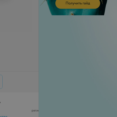
р
© 2026 ООО «Артокс Лаб», УНП 191700409,
регистрирующий орган - Минский горисполком
|
220012, Республика Беларусь, г. Минск,
ства