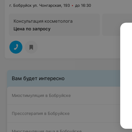
г. Бобруйск ул. Чонгарская, 193
до 16:30
Консультация косметолога
Цена по запросу
Вам будет интересно
Миостимуляция в Бобруйске
Прессотерапия в Бобруйске
Миостимуляция лица в Бобруйске