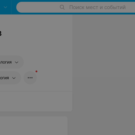
Поиск мест и событий
в
логия
огия