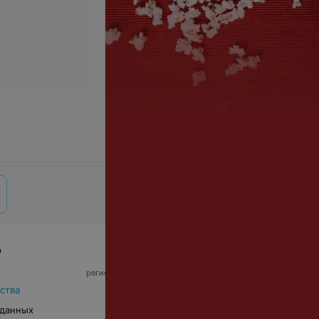
р
© 2026 ООО «Артокс Лаб», УНП 191700409,
регистрирующий орган - Минский горисполком
|
220012, Республика Беларусь, г. Минск,
ства
улица Толбухина, 2, пом. 16 | info@relax.by
 данных