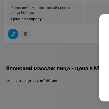
Японский императорский массаж
лица Кобидо
Цена по запросу
Японский массаж лица - цена в Мог
Массаж лица "асахи" 40 мин