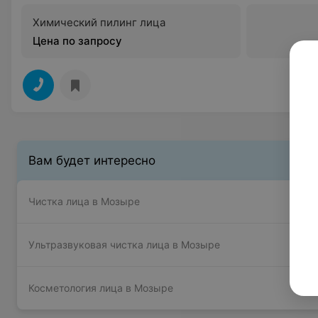
Химический пилинг лица
Цена по запросу
Вам будет интересно
Чистка лица в Мозыре
Ультразвуковая чистка лица в Мозыре
Косметология лица в Мозыре