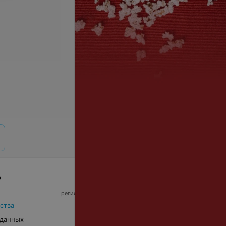
р
© 2026 ООО «Артокс Лаб», УНП 191700409,
регистрирующий орган - Минский горисполком
|
220012, Республика Беларусь, г. Минск,
ства
улица Толбухина, 2, пом. 16 | info@relax.by
 данных