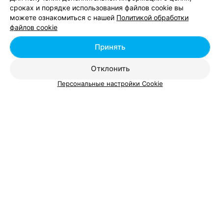
сроках и порядке использования файлов cookie вы
можете ознакомиться с нашей
Политикой обработки
Добавить компанию
файлов cookie
Добавить специалиста
Принять
Отклонить
Персональные настройки Cookie
О проекте
Новости проекта
Размещение рекламы
Вакансии
Публичный договор
Способы оплаты
Публичный договор по использованию сервиса
«Афиша»
Пользовательское соглашение
Написать в поддержку
Связаться по вопросам сотрудничества
Написать руководителю relax.by
Персональные настройки cookie