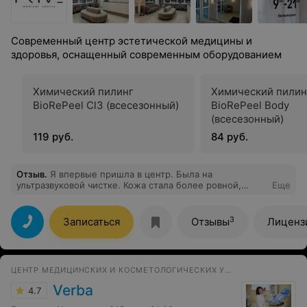
Современный центр эстетической медицины и
здоровья, оснащенный современным оборудованием
Химический пилинг
Химический пилин
BioRePeel Cl3 (всесезонный)
BioRePeel Body
(всесезонный)
119 руб.
84 руб.
Отзыв
.
Я впервые пришла в центр. Была на
ультразвуковой чистке. Кожа стала более ровной,
Еще
хороший лифтинг эффект. Результат супер, спасибо
специалисту!
3
Записаться
Отзывы
Лиценз
ЦЕНТР МЕДИЦИНСКИХ И КОСМЕТОЛОГИЧЕСКИХ УСЛУГ
Verba
4.7