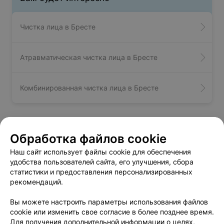
Чистка лица в Бресте
Атравматическая чистка лица в Бресте
Комбинированная чистка лица в Бресте
Химический пилинг лица - цена в
Обработка файлов cookie
Бресте
Наш сайт использует файлы cookie для обеспечения
удобства пользователей сайта, его улучшения, сбора
статистики и предоставления персонализированных
Двухфазный пилинг Биорепил
от 72 руб.
рекомендаций.
Вы можете настроить параметры использования файлов
cookie или изменить свое согласие в более позднее время.
Для получения дополнительной информации о целях,