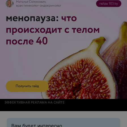
мал и тесен. Но, комната спальни...... в ней просто
отстают обои! Все грязно, мрачно, прокурено и уныло.
Занавески черные. Если честно мне не хотелось
снимать обувь и раскладывать вещи. Номер 202 если
что. Питание заслуживает отдельного внимания. В
столовой хаос.... посуда не убирается. Однообразно,
не вкусно! Мы были голодные. Кормят вареной рыбой
и котлетами с начинкой из лука и яйца. Позор, просто
кошмар. а еще все это холодное. Посуда не убирается.
Отдых в 2021г.
ЭФФЕКТИВНАЯ РЕКЛАМА НА САЙТЕ
Вам будет интересно