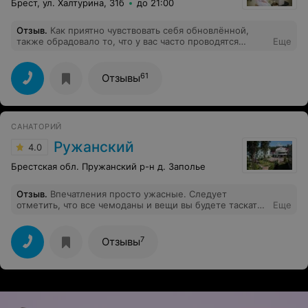
Брест, ул. Халтурина, 31б
до 21:00
Отзыв
.
Как приятно чувствовать себя обновлённой,
также обрадовало то, что у вас часто проводятся
Еще
акции. Искренних успехов Вам и как можно больше
клиентов.
61
Отзывы
САНАТОРИЙ
Ружанский
4.0
Брестская обл. Пружанский р-н д. Заполье
Отзыв
.
Впечатления просто ужасные. Следует
отметить, что все чемоданы и вещи вы будете таскать
Еще
по лестницам сами. Лифт где то есть, но в
бесконечных лабиринтах вы его не найдете. Все
корпуса соединены переходам абсолютно бестолковая
7
Отзывы
система, ну за 1-2 дня выучите. И бесконечные
ступеньки, по которым вы будете тащить свои вещи.
Родителям маленьких детей, с коляской здесь никак,
вообще никак. Вы просто будете таскать коляску и
ребенка на руках, ничего не предусмотрено. Номер,
это просто ужас и кошмар. Во - первых номер очень