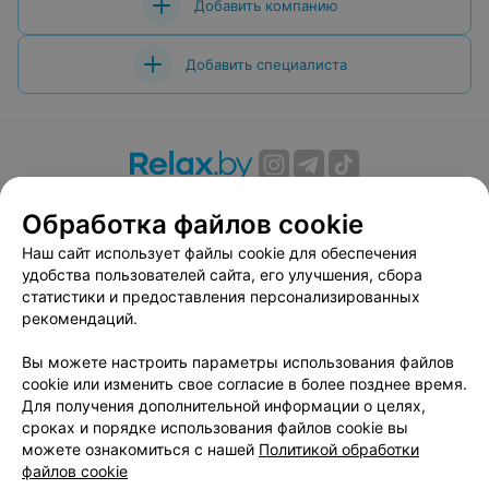
Добавить компанию
Добавить специалиста
О проекте
Новости проекта
Размещение рекламы
Обработка файлов cookie
Вакансии
Публичный договор
Способы оплаты
Наш сайт использует файлы cookie для обеспечения
Публичный договор по использованию сервиса
удобства пользователей сайта, его улучшения, сбора
«Афиша»
статистики и предоставления персонализированных
Пользовательское соглашение
рекомендаций.
Написать в поддержку
Вы можете настроить параметры использования файлов
Связаться по вопросам сотрудничества
cookie или изменить свое согласие в более позднее время.
Написать руководителю relax.by
Для получения дополнительной информации о целях,
сроках и порядке использования файлов cookie вы
Персональные настройки cookie
можете ознакомиться с нашей
Политикой обработки
Обработка персональных данных
файлов cookie