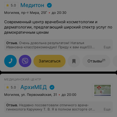
Медитон
5.0
Могилев, пр-т Мира, 25Г
до 20:30
Современный центр врачебной косметологии и
дерматологии, предлагающий широкий спектр услуг по
демократичным ценам
Отзыв
.
Очень довольна результатом! Наталья
Ивановна-класс!рекомендую! Приду к вам еще!)))
Еще
Моих 5 баллов на все 100%!
21
Записаться
Отзывы
МЕДИЦИНСКИЙ ЦЕНТР
АрхиМЕД
5.0
Могилев, ул. Первомайская, 31
до 20:00
Отзыв
.
Недавно посоветовали отличного врача-
гинеколога Карукину Т. В. Я в полном восторге от
Еще
приема. Наконец-то нашла своего врача, к которому