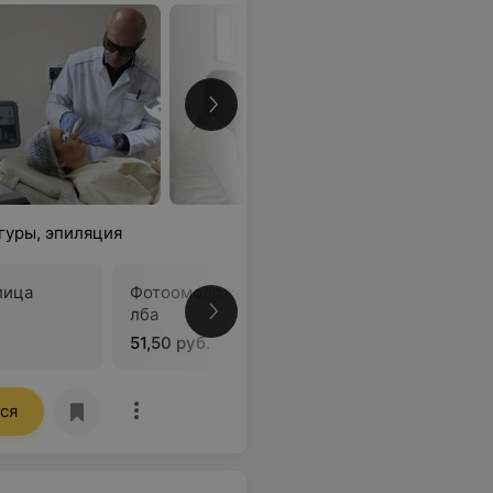
гуры, эпиляция
лица
Фотоомоложение в области
Фотоомол
лба
щек (2 с
51,50 руб.
99 руб.
ся