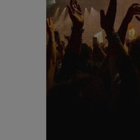
ложение шеи
Фотоомоложение декольте
запросу
Цена по запросу