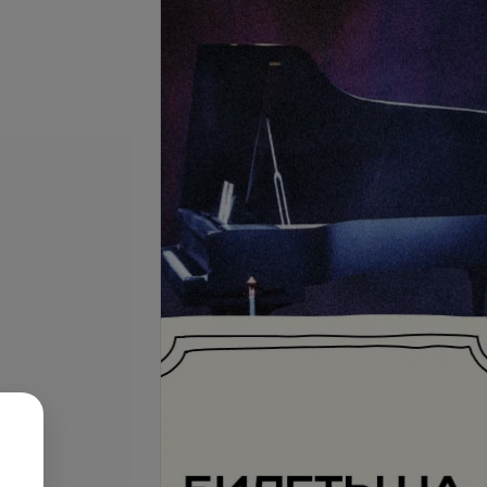
Подробнее
ложение передней
сти шеи Harmony XL
Все цены
е