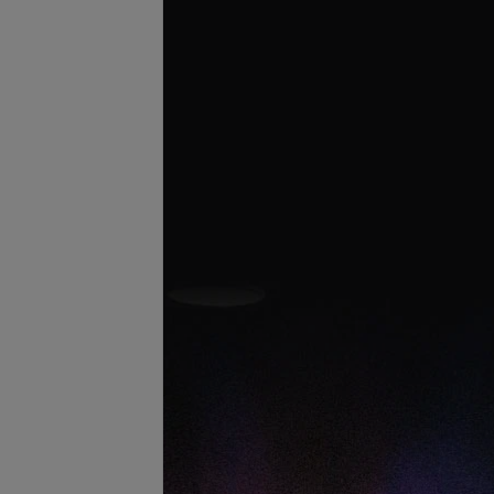
Подробнее
ожение в области
Фотоомоложение в области
тороны)
подбородка
45 руб.