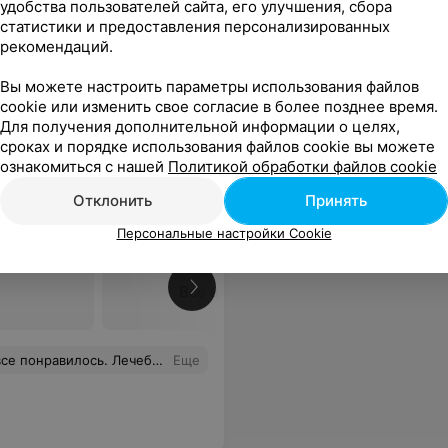
удобства пользователей сайта, его улучшения, сбора
статистики и предоставления персонализированных
ассе, но зависит больше от людей, которые туда обращаются!
Еще
рекомендаций.
Вы можете настроить параметры использования файлов
адреса
Все цены
cookie или изменить свое согласие в более позднее время.
Для получения дополнительной информации о целях,
сроках и порядке использования файлов cookie вы можете
ознакомиться с нашей
Политикой обработки файлов cookie
Отклонить
Принять
Персональные настройки Cookie
Все цены
ля детей. Пошёл на процедуры спокойно, а детей в игровую комнату на час отдать можно было. Хотя бы на летний период. Вот читала в отзывах, что мало рекламы. Да по сравнению с тем, что раньше в интернете вообще не было ни какой информации об этом санатории, то сейчас сразу нашла всё, что нужно. Наконец-то руководство решило идти в ногу со временем. Респект за это. А, в общем, впечатление от отдыха сложилось хорошее.
Еще