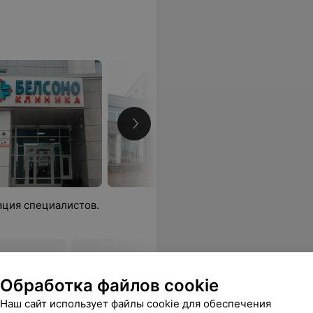
ация специалистов.
лица
Фотоомоложение области
Фотоомо
декольте Harmony XL Dye-VL
поверхно
Обработка файлов cookie
Dye-VL
уточняйте
уточняйт
Наш сайт использует файлы cookie для обеспечения