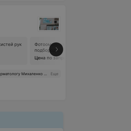
истей рук
Фотоомоложение
Фотоомо
подбородка
Цена по запросу
Цена по 
ерьевне за их профессионализм и доброе отношение!
Еще