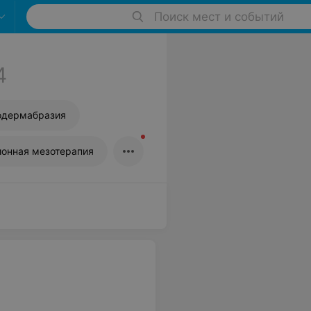
Поиск мест и событий
4
одермабразия
ионная мезотерапия