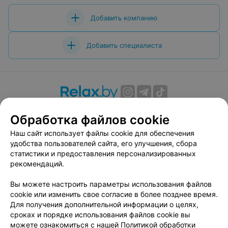
Добавить компанию
Добавить специалиста
О проекте
Новости проекта
Размещение рекламы
Обработка файлов cookie
Вакансии
Публичный договор
Способы оплаты
Наш сайт использует файлы cookie для обеспечения
Публичный договор по использованию сервиса
удобства пользователей сайта, его улучшения, сбора
«Афиша»
статистики и предоставления персонализированных
Пользовательское соглашение
рекомендаций.
Написать в поддержку
Вы можете настроить параметры использования файлов
Связаться по вопросам сотрудничества
cookie или изменить свое согласие в более позднее время.
Написать руководителю relax.by
Для получения дополнительной информации о целях,
сроках и порядке использования файлов cookie вы
Персональные настройки cookie
можете ознакомиться с нашей
Политикой обработки