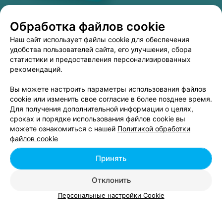
ее применении не удалятся даже омертвевшие
частички кожи. Аппаратная чистка подойдет при
Обработка файлов cookie
жирной, нормальной и комбинированной кожи без
больших проблем.
Наш сайт использует файлы cookie для обеспечения
удобства пользователей сайта, его улучшения, сбора
Ультразвуковая чистка лица
статистики и предоставления персонализированных
Для проведения этой процедуры не требуется
рекомендаций.
предварительного распаривания кожи. Для подготовки
кожи к ритуалу косметолог может использовать лосьон
Вы можете настроить параметры использования файлов
или фруктовый гель, который способствует
cookie или изменить свое согласие в более позднее время.
разрыхлению кожи и комедонов.
Для получения дополнительной информации о целях,
Процедуру чистки выполняют с применением
сроках и порядке использования файлов cookie вы
устройства с лопаточкой-насадкой. От нее на кожу
можете ознакомиться с нашей
Политикой обработки
направляется ультразвуковая волна, которая приводит к
файлов cookie
ЭФФЕКТИВНАЯ РЕКЛАМА НА САЙТЕ
вибрационному массажу. Он выполняется на
клеточном уровне и не доставляет дискомфорт. Во
Принять
время проведения ультразвуковой чистки специалист
наносит проводящий состав в виде геля. Излучатель
Отклонить
Смотрите также
переставляется в различные места, обрабатывая лоб,
Персональные настройки Cookie
скулы, щеки, крылья носа, губу и подбородок. После
процедуры остатки геля убираются. На лицо наносится
Ультразвуковая чистка лица в м-р Юго-Запад в
успокаивающая маска.
Минске