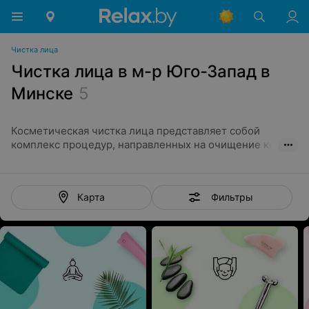
Чистка лица
Чистка лица в м-р Юго-Запад в
Минске
5
Косметическая чистка лица представляет собой
комплекс процедур, направленных на очищение кожи.
Для этого используются всевозможные мануальные и
аппаратные методики. С их применением косметолог
удаляет с лица загрязнения и устраняет разные
Фильтры
Карта
воспалительные элементы. Также процедура
способствует отшелушиванию отмершего эпидермиса.
Косметическая чистка лица
Чистка лица в Минске проводится несколькими
методами:
Механическая;
Вакуумная;