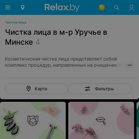
Чистка лица
Чистка лица в м-р Уручье в
Минске
4
Косметическая чистка лица представляет собой
комплекс процедур, направленных на очищение кожи.
Для этого используются всевозможные мануальные и
аппаратные методики. С их применением косметолог
удаляет с лица загрязнения и устраняет разные
Фильтры
Карта
воспалительные элементы. Также процедура
способствует отшелушиванию отмершего эпидермиса.
Косметическая чистка лица
Чистка лица в Минске проводится несколькими
методами:
Механическая;
Вакуумная;