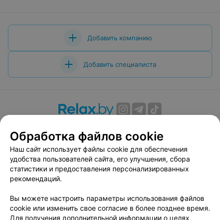
Добавить компанию
Добавить специалиста
О проекте
Новости проекта
Размещение рекламы
Обработка файлов cookie
Вакансии
Публичный договор
Способы оплаты
Наш сайт использует файлы cookie для обеспечения
Публичный договор по использованию сервиса
удобства пользователей сайта, его улучшения, сбора
«Афиша»
статистики и предоставления персонализированных
Пользовательское соглашение
рекомендаций.
Написать в поддержку
Вы можете настроить параметры использования файлов
Связаться по вопросам сотрудничества
cookie или изменить свое согласие в более позднее время.
Написать руководителю relax.by
Для получения дополнительной информации о целях,