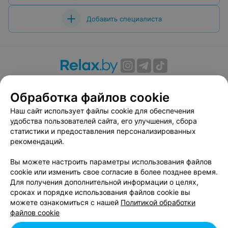
Добавить специалиста
О проекте
Новости проекта
Размещение рекламы
Обработка файлов cookie
Вакансии
Публичный договор
Способы оплаты
Публичный договор по использованию сервиса
Наш сайт использует файлы cookie для обеспечения
«Афиша»
удобства пользователей сайта, его улучшения, сбора
статистики и предоставления персонализированных
Пользовательское соглашение
рекомендаций.
Написать в поддержку
Вы можете настроить параметры использования файлов
Связаться по вопросам сотрудничества
cookie или изменить свое согласие в более позднее время.
Написать руководителю relax.by
Для получения дополнительной информации о целях,
Персональные настройки cookie
сроках и порядке использования файлов cookie вы
можете ознакомиться с нашей
Политикой обработки
Обработка персональных данных
файлов cookie