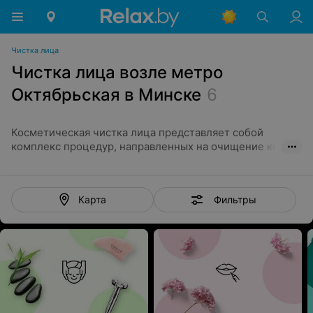
Чистка лица
Чистка лица возле метро
Октябрьская в Минске
6
Косметическая чистка лица представляет собой
комплекс процедур, направленных на очищение кожи.
Для этого используются всевозможные мануальные и
аппаратные методики. С их применением косметолог
удаляет с лица загрязнения и устраняет разные
Фильтры
Карта
воспалительные элементы. Также процедура
способствует отшелушиванию отмершего эпидермиса.
Косметическая чистка лица
Чистка лица в Минске проводится несколькими
методами:
Механическая;
Вакуумная;