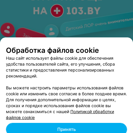
абонементом!!!
К преимуществам лазерной чистки можно отнести:
мягкое очищение и противовоспалительный
эффект подходят для чувствительной кожи;
хороший антибактериальный эффект, благодаря
чему возможно бороться с угревой сыпью в
любом возрасте;
стимулирует приток кислорода к коже и улучшает
Обработка файлов cookie
обмен веществ в клетках.
ЭФФЕКТИВНАЯ РЕКЛАМА НА САЙТЕ
Наш сайт использует файлы cookie для обеспечения
К недостаткам относятся:
удобства пользователей сайта, его улучшения, сбора
статистики и предоставления персонализированных
СТУДИЯ КРАСОТЫ
чистка не справится с удалением черных точек и
рекомендаций.
BeautyLine
других серьезных комедонов;
подходит только для мягкого пилинга лица.
Минск, ул. Я. Купалы, 17
до 21:00
Вы можете настроить параметры использования файлов
cookie или изменить свое согласие в более позднее время.
Для большей эффективности можно совместить
Для получения дополнительной информации о целях,
ультразвуковую чистку с механической. Это позволит
сроках и порядке использования файлов cookie вы
удалить все содержимое закупоренных пор.
можете ознакомиться с нашей
Политикой обработки
Лазерная чистка лица
файлов cookie
Особенность лазерной чистки заключается в ее
бесконтактном воздействии на кожу. Это особенно
Принять
Смотрите также