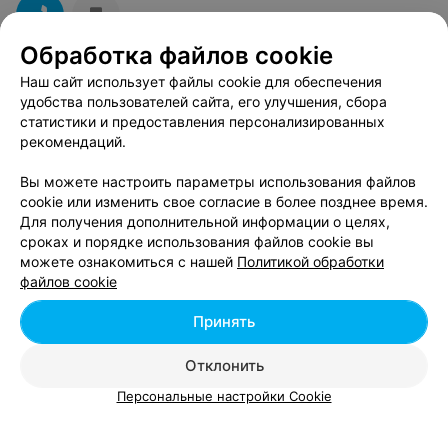
К преимуществам лазерной чистки можно отнести:
Обработка файлов cookie
мягкое очищение и противовоспалительный
эффект подходят для чувствительной кожи;
Наш сайт использует файлы cookie для обеспечения
хороший антибактериальный эффект, благодаря
удобства пользователей сайта, его улучшения, сбора
Смотрите также
чему возможно бороться с угревой сыпью в
статистики и предоставления персонализированных
любом возрасте;
рекомендаций.
стимулирует приток кислорода к коже и улучшает
Ультразвуковая чистка лица возле метро Немига
обмен веществ в клетках.
Вы можете настроить параметры использования файлов
в Минске
cookie или изменить свое согласие в более позднее время.
К недостаткам относятся:
Для получения дополнительной информации о целях,
сроках и порядке использования файлов cookie вы
чистка не справится с удалением черных точек и
Лазерная эпиляция возле метро Немига в
можете ознакомиться с нашей
Политикой обработки
других серьезных комедонов;
Минске
файлов cookie
подходит только для мягкого пилинга лица.
Принять
Для большей эффективности можно совместить
Удаление бородавок у метро Немига в Минске
ультразвуковую чистку с механической. Это позволит
удалить все содержимое закупоренных пор.
Отклонить
Лазерная чистка лица
Персональные настройки Cookie
Особенность лазерной чистки заключается в ее
бесконтактном воздействии на кожу. Это особенно