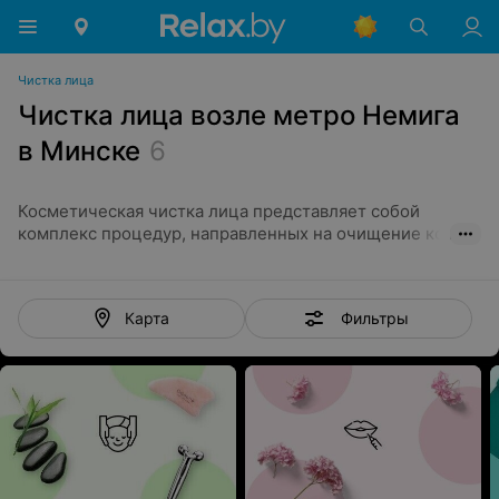
Чистка лица
Чистка лица возле метро Немига
в Минске
6
Косметическая чистка лица представляет собой
комплекс процедур, направленных на очищение кожи.
Для этого используются всевозможные мануальные и
аппаратные методики. С их применением косметолог
удаляет с лица загрязнения и устраняет разные
Фильтры
Карта
воспалительные элементы. Также процедура
способствует отшелушиванию отмершего эпидермиса.
Косметическая чистка лица
Чистка лица в Минске проводится несколькими
методами:
Механическая;
Вакуумная;