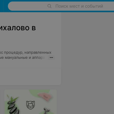
Поиск мест и событий
ихалово в
кс процедур, направленных
ые мануальные и аппаратные
 загрязнения и устраняет
особствует отшелушиванию
и: