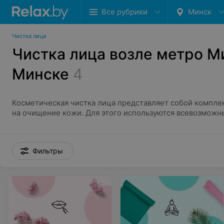
Все рубрики
Минск
Чистка лица
Чистка лица возле метро М
Минске
4
Косметическая чистка лица представляет собой компле
на очищение кожи. Для этого используются всевозможн
методики. С их применением косметолог удаляет с лица
разные воспалительные элементы. Также процедура сп
отмершего эпидермиса.
Фильтры
Косметическая чистка лица
Чистка лица в Минске проводится несколькими методам
Механическая;
Вакуумная;
Ультразвуковая;
Лазерная;