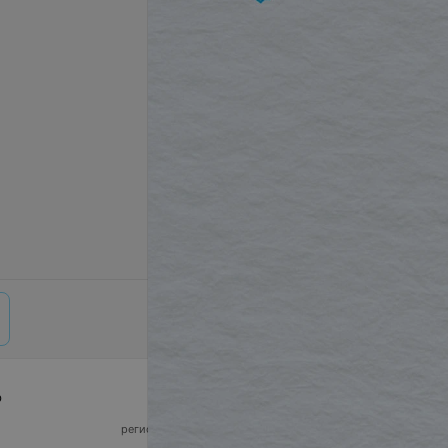
р
© 2026 ООО «Артокс Лаб», УНП 191700409,
регистрирующий орган - Минский горисполком
|