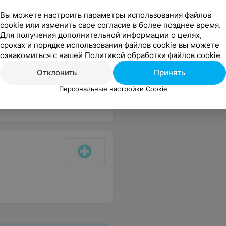
ельно косметолог может
е нее приступать к
Вы можете настроить параметры использования файлов
ая ложечка Уно или ситечко.
cookie или изменить свое согласие в более позднее время.
е угри, а также ороговевшие
Для получения дополнительной информации о целях,
ицируют. Она имеет
сроках и порядке использования файлов cookie вы можете
девать и выдавливать даже
ознакомиться с нашей
Политикой обработки файлов cookie
Отклонить
Принять
 помощи рук, покрыв их
Персональные настройки Cookie
ребоваться расширение
игла-копье. После
спиртовым лосьоном или
к и минусы. К
евших клеток;
 условиях.
 время;