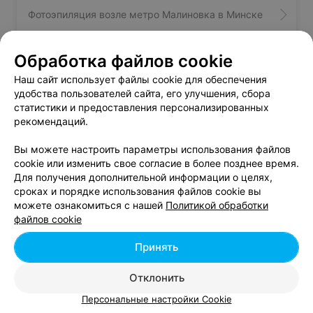
Фотоэпиляция возле метро Малиновка в Минске
К преимуществам лазерной чистки можно отнести:
мягкое очищение и противовоспалительный
эффект подходят для чувствительной кожи;
Обработка файлов cookie
Лазерная эпиляция возле метро Малиновка в
хороший антибактериальный эффект, благодаря
Минске
Наш сайт использует файлы cookie для обеспечения
чему возможно бороться с угревой сыпью в
удобства пользователей сайта, его улучшения, сбора
любом возрасте;
статистики и предоставления персонализированных
стимулирует приток кислорода к коже и улучшает
Также на Relax.by можно найти следующие услуги
рекомендаций.
обмен веществ в клетках.
косметолога и SPA в Минске:
К недостаткам относятся:
Вы можете настроить параметры использования файлов
Антицеллюлитное обертывание
cookie или изменить свое согласие в более позднее время.
Стоун-терапия
чистка не справится с удалением черных точек и
Для получения дополнительной информации о целях,
Тайский СПА-массаж
других серьезных комедонов;
сроках и порядке использования файлов cookie вы
Шоколадное обертывание
подходит только для мягкого пилинга лица.
можете ознакомиться с нашей
Политикой обработки
Чистка лица
файлов cookie
Массаж лица
Для большей эффективности можно совместить
ультразвуковую чистку с механической. Это позволит
Принять
удалить все содержимое закупоренных пор.
Лазерная чистка лица
Отклонить
Особенность лазерной чистки заключается в ее
Добавить компанию
Персональные настройки Cookie
бесконтактном воздействии на кожу. Это особенно