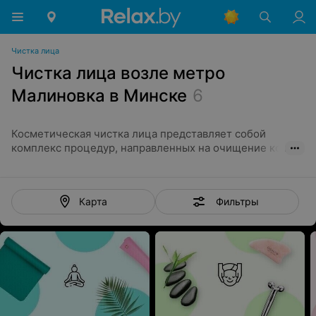
Чистка лица
Чистка лица возле метро
Малиновка в Минске
6
Косметическая чистка лица представляет собой
комплекс процедур, направленных на очищение кожи.
Для этого используются всевозможные мануальные и
аппаратные методики. С их применением косметолог
удаляет с лица загрязнения и устраняет разные
Фильтры
Карта
воспалительные элементы. Также процедура
способствует отшелушиванию отмершего эпидермиса.
Косметическая чистка лица
Чистка лица в Минске проводится несколькими
методами:
Механическая;
Вакуумная;