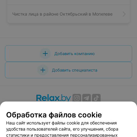
Чистка лица в районе Октябрьский в Могилеве
Добавить компанию
Добавить специалиста
О проекте
Новости проекта
Размещение рекламы
Обработка файлов cookie
Вакансии
Публичный договор
Способы оплаты
Наш сайт использует файлы cookie для обеспечения
Публичный договор по использованию сервиса
удобства пользователей сайта, его улучшения, сбора
«Афиша»
статистики и предоставления персонализированных