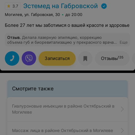
Эстемед на Габровской
3.7
Могилев, ул. Габровская, 30
до 20:00
Более 27 лет мы заботимся о вашей красоте и здоровье
Отзыв
.
Делала лазерную эпиляцию, коррекцию
объема губ и биоревитализацию у прекрасного врача-
Еще
косметолога , Кошечкиной Светланы! Губы стали
просто невероятные, очень натуральные и
сексуальные. Мне кажется, Светлана просто профи в
135
Записаться
Отзывы
вопросе коррекции объема губ, очень рекомендую
этого специалиста!!! Эффект от всех процедур просто
потрясающий! Стала намного увереннее в себе,
чувствую себя просто королевой. Прекрасный ,
грамотный специалист, подарила уверенность и
любовь к себе. А главное, все четко, быстро, никаких
Смотрите также
синяков, отеков и боли. От души благодарю Светлану и
клинику «Эстемед».❤️
Гиалуроновые инъекции в районе Октябрьский в
Могилеве
Массаж лица в районе Октябрьский в Могилеве