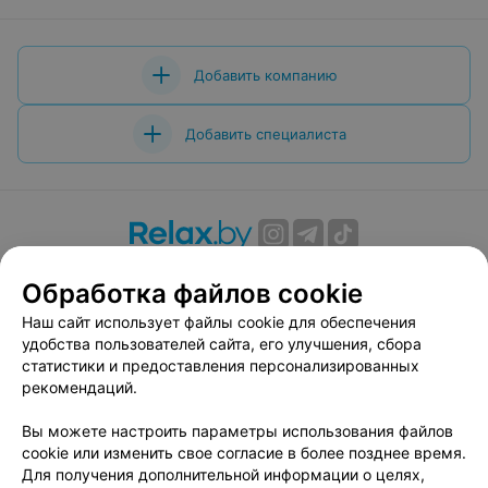
Добавить компанию
Добавить специалиста
О проекте
Новости проекта
Размещение рекламы
Обработка файлов cookie
Вакансии
Публичный договор
Способы оплаты
Наш сайт использует файлы cookie для обеспечения
Публичный договор по использованию сервиса
удобства пользователей сайта, его улучшения, сбора
«Афиша»
статистики и предоставления персонализированных
Пользовательское соглашение
рекомендаций.
Написать в поддержку
Вы можете настроить параметры использования файлов
Связаться по вопросам сотрудничества
cookie или изменить свое согласие в более позднее время.
Написать руководителю relax.by
Для получения дополнительной информации о целях,