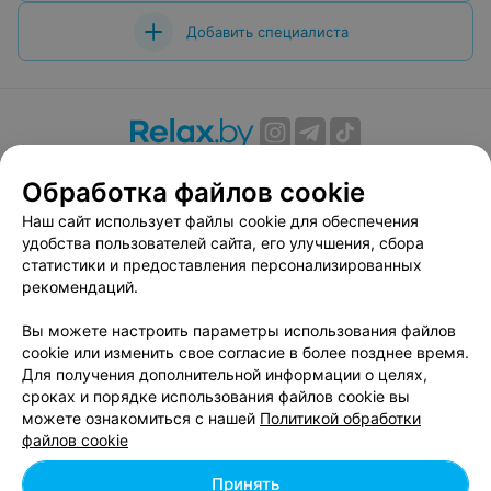
Добавить специалиста
О проекте
Новости проекта
Размещение рекламы
Обработка файлов cookie
Вакансии
Публичный договор
Способы оплаты
Наш сайт использует файлы cookie для обеспечения
Публичный договор по использованию сервиса
удобства пользователей сайта, его улучшения, сбора
«Афиша»
статистики и предоставления персонализированных
Пользовательское соглашение
рекомендаций.
Написать в поддержку
Вы можете настроить параметры использования файлов
Связаться по вопросам сотрудничества
cookie или изменить свое согласие в более позднее время.
Написать руководителю relax.by
Для получения дополнительной информации о целях,
сроках и порядке использования файлов cookie вы
Персональные настройки cookie
можете ознакомиться с нашей
Политикой обработки
Обработка персональных данных
файлов cookie
Принять